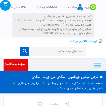
تخفیفات ویژه
0
علاقه مندی ها
ورود
ثبت نام
0
داروخانه شبانه روزی دکتر رویا میرنظامی📌
تمامی محصولات دارای برچسب اصالت کالا و سیب سلامت میباشند✔️
مشاوره تلفنی (8 تا 16) : 02165389693☎️
​ارسال رایگان برای خرید های بالای 4 میلیون تومان با پست پیشتاز
مشاوره خرید در برنامه بله : 09302007587
مجله مهتاطب
قرص مولتی ویتامین اسکای من ویت اسکای
صفحه نخست
مکمل ها
مولتی ویتامین
مولتی ویتامین آقایان
قرص مولتی ویتامین اسکای من ویت اسکای
مقایسـه