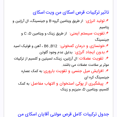
تاثیر ترکیبات قرص اسکای من ویت اسکای
📌
تولید انرژی:
از طریق
ویتامین گروه B
و جینسینگ، ال آرژنین و
پتاسیم
📌
تقویت سیستم ایمنی:
از طریق زینک و ویتامین C ،D و
جینسینگ
📌
خونسازی و درمان کمخونی:
B6 ,B12 ، آهن و فولیک اسید
📌
بدون ایجاد آلرژی:
بدلیل عدم وجود گلوتن
📌
تقویت عضلات:
ال آرژنین، زینک، لسیتین و کلسیم از ترکیبات
موثر بر سلامت عضلات می باشند.
📌
افزایش میل جنسی و تقویت باروری:
ب
ه کمک عصاره
جینسینگ کره ای
📌
پیشگیری از پوکی استخوان و التهاب مفاصل:
به کمک
کلسیم، ویتامین D، منیزیم و زینک
جدول ترکیبات کامل قرص مولتی آقایان اسکای من