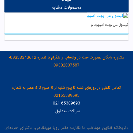
محصولات مشابه
کپسول من ویت اسپورت ویواتیون
مشاوره رایگان بصورت چت در واتساپ و تلگرام با شماره 09358343612-
09302007587
تماس تلفنی در روزهای شنبه تا پنج شنبه از 8 صبح تا 4 عصر به شماره
02165389693
021-65389693
سوالات متداول
-
داروخانه آنلاین مهتاطب با نظارت دکتر رویا میرنظامی، دکترای حرفه‌ای