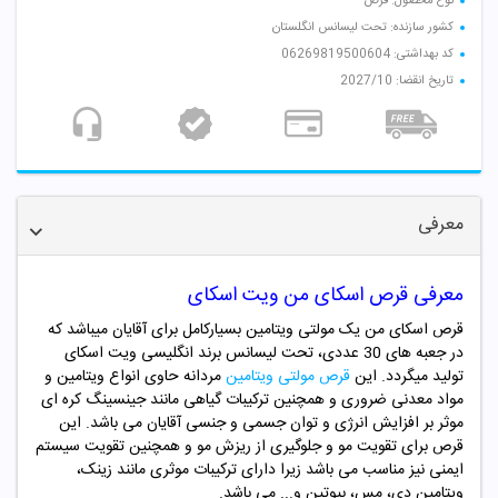
نوع محصول: قرص
کشور سازنده: تحت لیسانس انگلستان
کد بهداشتی: 06269819500604
تاریخ انقضا: 2027/10
معرفی
معرفی قرص اسکای من ویت اسکای
قرص اسکای من یک مولتی ویتامین بسیارکامل برای آقایان میباشد که
در جعبه های 30 عددی، تحت لیسانس برند انگلیسی ویت اسکای
تولید میگردد. این
قرص مولتی ویتامین
مردانه حاوی انواع ویتامین و
مواد معدنی ضروری و همچنین ترکیبات گیاهی مانند جینسینگ کره ای
موثر بر افزایش انرژی و توان جسمی و جنسی آقایان می باشد. این
قرص برای تقویت مو و جلوگیری از ریزش مو و همچنین تقویت سیستم
ایمنی نیز مناسب می باشد زیرا دارای ترکیبات موثری مانند زینک،
ویتامین دی، مس،
بیوتین
و... می باشد.