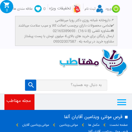
تخفیفات ویژه
ورود
ثبت نام
0
علاقه مندی ها
0
داروخانه شبانه روزی دکتر رویا میرنظامی📌
تمامی محصولات دارای برچسب اصالت کالا و سیب سلامت میباشند✔️
مشاوره تلفنی (8 تا 16) : 02165389693☎️
​ارسال رایگان برای خرید های بالای 4 میلیون تومان با پست پیشتاز
مشاوره خرید در برنامه بله : 09302007587
مجله مهتاطب
قرص مولتی ویتامین آقایان آلفا
صفحه نخست
مکمل ها
مولتی ویتامین
مولتی ویتامین آقایان
قرص مولتی ویتامین آقایان آلفا