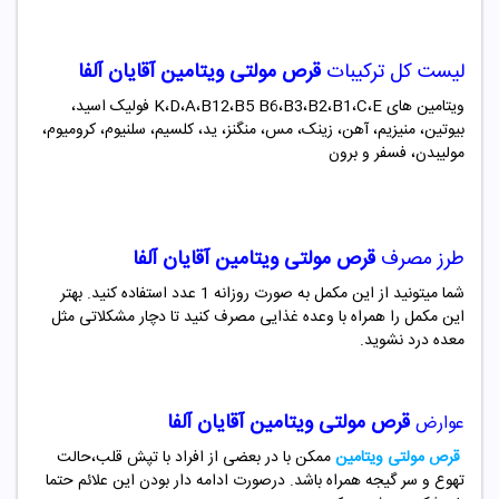
لیست کل ترکیبات
قرص مولتی
ویتامین آقایان آلفا
ویتامین های
E
،
C
،
B1
،
B2
،
B3
،
B5 B6
،
B12
،
A
،K،D فولیک اسید،
بیوتین، منیزیم، آهن، زینک، مس، منگنز، ید، کلسیم، سلنیوم، کرومیوم،
مولیبدن، فسفر و برون
طرز مصرف
قرص مولتی
ویتامین آقایان آلفا
شما میتونید از این مکمل به صورت روزانه 1 عدد استفاده کنید. بهتر
این مکمل را همراه با وعده غذایی مصرف کنید تا دچار مشکلاتی مثل
معده درد نشوید.
قرص مولتی
ویتامین آقایان آلفا
عوارض
قرص مولتی ویتامین
ممکن با در بعضی از افراد با تپش قلب،حالت
تهوع و سر گیجه همراه باشد. درصورت ادامه دار بودن این علائم حتما