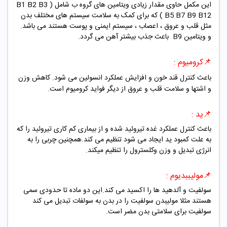
این مکمل حاوی مقدار زیادی ویتامین های گروه ب شامل ( B1 B2 B3
B5 B7 B9 B12 ) که برای کمک به سلامت سیستم های مختلف بدن
مثل قلب و عروق ، اعصاب ، سیستم ایمنی و پوست هستند می باشد.
و ویتامین B9 باعث جذب بیشتر آهن می گردد.
📌کرومیوم :
باعث کنترل قند خون و افزایش عملکرد انسولین می شود. کاهش وزن
و اشتها و سلامت قلب و عروق از دیگر فواید کرومیوم است.
📌ید :
باعث کنترل عملکرد غده تیروئید شده و از بیماری کم کاری تیروئید را که
به علت کمبود ید ایجاد می شود تنظیم می کند.همچنین چربی را به
انرژی تبدیل و وزن وکلسترول را تنظیم میکند.
📌مولیببدیوم :
سولفیت و آلدهید ها را اکسید می کند.این دو ماده تا حدودی سمی
هستند مثلا مولیبدن سولفیت را در بدن به سولفات تبدیل می کند
سولفیت برای سلامتی بدن مضر است.