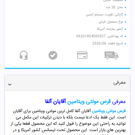
جنسیت: آقایان
سایز: 30 عدد
کارائی: تقویت سیستم ایمنی
نوع محصول: قرص
کشور سازنده: آمریکا
کد بهداشتی: 06261854500557
تاریخ انقضا: 2026/06
معرفی
معرفی
قرص مولتی ویتامین
آقایان آلفا
قرص مولتی ویتامین
آقایان آلفا کامل ترین مولتی ویتامین برای آقایان
است. این فقط یک ادعا نیست بلکه با دیدن ترکیبات این مکمل می
توانید به راحتی این موضوع را قبول کنید که این محصول قطعا یکی از
بهترین های بازار است. این محصول تحت لیسانس کشور آمریکا و در