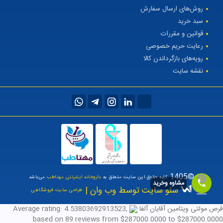
روش‌های ارسال سفارش
سبد خرید
قوانین و مقررات
رعایت حریم خصوصی
رویه‌های بازگرداندن کالا
نقشه سایت
©1405
کلیه حقوق این سایت متعلق به
داروخانه اینترنتی مهتاطب
می‌باشد
مشاوه وخرید
سئو سایت توسط وب وان |
طراحی سایت فروشگاهی
قرص مولتی ویتامین آقایان آلفا
,
4.53803692913523
Average rating:
based on
89
reviews
from $
287000.0000
to $
287000.0000