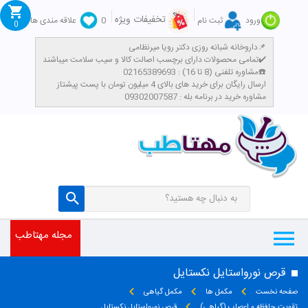
تخفیفات ویژه
ورود
ثبت نام
0
علاقه مندی ها
0
داروخانه شبانه روزی دکتر رویا میرنظامی📌
تمامی محصولات دارای برچسب اصالت کالا و سیب سلامت میباشند✔️
مشاوره تلفنی (8 تا 16) : 02165389693☎️
​ارسال رایگان برای خرید های بالای 4 میلیون تومان با پست پیشتاز
مشاوره خرید در برنامه بله : 09302007587
مجله مهتاطب
قرص نورواستایل نکستایل
صفحه نخست
مکمل ها
مکمل گیاهی
تقویت حافظه و اعصاب (گیاهی)
قرص نورواستایل نکستایل