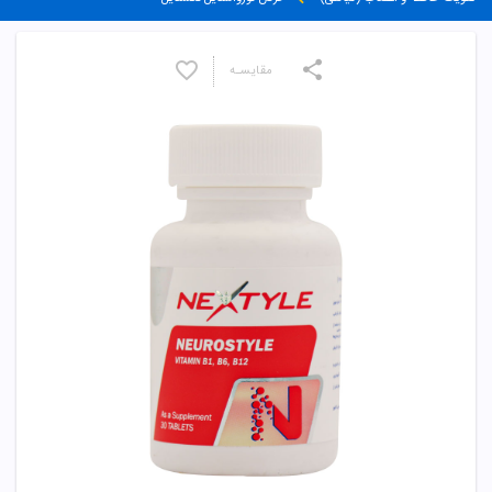
مقایسـه