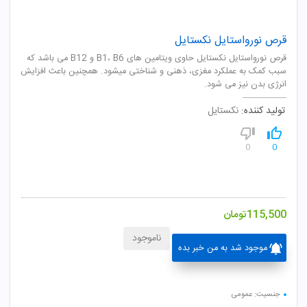
قرص نورواستایل نکستایل
قرص نورواستایل نکستایل حاوی ویتامین های B1، B6 و B12 می باشد که
سبب کمک به عملکرد مغزی، ذهنی و شناختی میشود. همچنین باعث افزایش
انرژی بدن نیز می شود.
تولید کننده:
نکستایل
0
0
115,500
تومان
ناموجود
موجود شد به من خبر بده
جنسیت: عمومی