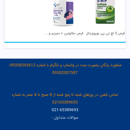
قرص 5 اچ تی پی یوروویتال
قرص ملاتونین + منیزیم و B6 رامونا سلامت پارس
مشاوره رایگان بصورت چت در واتساپ و تلگرام با شماره 09358343612-
09302007587
تماس تلفنی در روزهای شنبه تا پنج شنبه از 8 صبح تا 4 عصر به شماره
02165389693
021-65389693
سوالات متداول
-