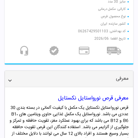
سایز: 30 عدد
کارائی: مکمل درمانی
نوع محصول: قرص
کشور سازنده: ایران
کد بهداشتی: 06267429501103
تاریخ انقضا: 2026/06
معرفی
معرفی قرص نورواستایل نکستایل
قرص نورواستایل نکستایل یک مکمل با کیفیت آلمانی در بسته بندی 30
عددی می باشد.
نورواستایل
یک مکمل غذایی حاوی ویتامین های B1،
B6 و B12 می باشد که برای بهبود عملکرد مغز، تقویت حافظه و تمرکز و
جلوگیری از آلزایمر می باشد. استفاده کنندگان این قرص تقویت حافظه
بسیار وسیع هستند و افراد بالای 12 سال می توانند با دلایل مختلف از