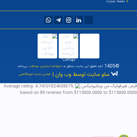
نقشه سایت
©1405
کلیه حقوق این سایت متعلق به
داروخانه اینترنتی مهتاطب
می‌باشد
سئو سایت توسط وب وان |
طراحی سایت فروشگاهی
قرص هیرفولیک من ویتابیوتیکس
,
4.74101824608679
Average rating:
based on
89
reviews
from $
115000.0000
to $
115000.0000