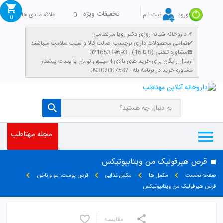
تخفیفات ویژه
0
علاقه مندی ها
ورود
ثبت نام
0
داروخانه شبانه روزی دکتر رویا میرنظامی📌
تمامی محصولات دارای برچسب اصالت کالا و سیب سلامت میباشند✔️
مشاوره تلفنی (8 تا 16) : 02165389693☎️
​ارسال رایگان برای خرید های بالای 4 میلیون تومان با پست پیشتاز
مشاوره خرید در برنامه بله : 09302007587
مجله مهتاطب
قرص هیرفولیک من ویتابیوتیکس
صفحه نخست
مکمل ها
مکمل غذایی
قرص پوست، مو و ناخن
قرص هیرفولیک من ویتابیوتیکس
مقایسـه