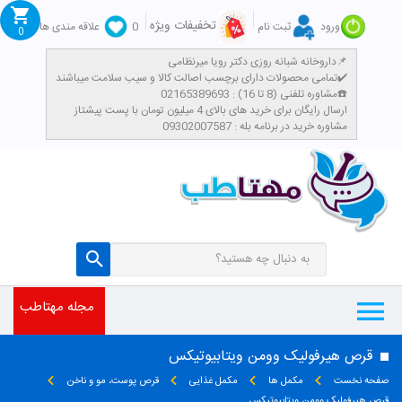
تخفیفات ویژه
ورود
ثبت نام
0
علاقه مندی ها
0
داروخانه شبانه روزی دکتر رویا میرنظامی📌
تمامی محصولات دارای برچسب اصالت کالا و سیب سلامت میباشند✔️
مشاوره تلفنی (8 تا 16) : 02165389693☎️
​ارسال رایگان برای خرید های بالای 4 میلیون تومان با پست پیشتاز
مشاوره خرید در برنامه بله : 09302007587
مجله مهتاطب
قرص هیرفولیک وومن ویتابیوتیکس
صفحه نخست
مکمل ها
مکمل غذایی
قرص پوست، مو و ناخن
قرص هیرفولیک وومن ویتابیوتیکس