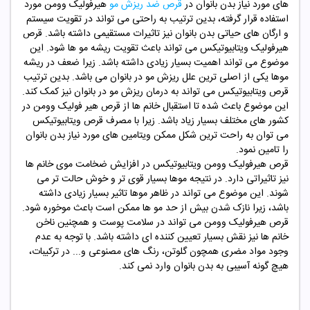
های مورد نیاز بدن بانوان در
قرص ضد ریزش مو
هیرفولیک وومن مورد
استفاده قرار گرفته، بدین ترتیب به راحتی می تواند در تقویت سیستم
و ارگان های حیاتی بدن بانوان نیز تاثیرات مستقیمی داشته باشد. قرص
هیرفولیک ویتابیوتیکس می تواند باعث تقویت ریشه مو ها شود. این
موضوع می تواند اهمیت بسیار زیادی داشته باشد. زیرا ضعف در ریشه
موها یکی از اصلی ترین علل ریزش مو در بانوان می باشد. بدین ترتیب
قرص ویتابیوتیکس می تواند به درمان ریزش مو در بانوان نیز کمک کند.
این موضوع باعث شده تا استقبال خانم ها از قرص هیر فولیک وومن در
کشور های مختلف بسیار زیاد باشد. زیرا با مصرف قرص ویتابیوتیکس
می توان به راحت ترین شکل ممکن ویتامین های مورد نیاز بدن بانوان
را تامین نمود.
قرص هیرفولیک وومن ویتابیوتیکس در افزایش ضخامت موی خانم ها
نیز تاثیراتی دارد. در نتیجه موها بسیار قوی تر و خوش حالت تر می
شوند. این موضوع می تواند در ظاهر موها تاثیر بسیار زیادی داشته
باشد، زیرا نازک شدن بیش از حد مو ها ممکن است باعث موخوره شود.
قرص هیرفولیک وومن می تواند در سلامت پوست و همچنین ناخن
خانم ها نیز نقش بسیار تعیین کننده ای داشته باشد. با توجه به عدم
وجود مواد مضری همچون گلوتن، رنگ های مصنوعی و... در ترکیبات،
هیچ گونه آسیبی به بدن بانوان وارد نمی کند.