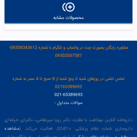
محصولات مشابه
مشاوره رایگان بصورت چت در واتساپ و تلگرام با شماره 09358343612-
09302007587
تماس تلفنی در روزهای شنبه تا پنج شنبه از 8 صبح تا 4 عصر به شماره
02165389693
021-65389693
سوالات متداول
-
داروخانه آنلاین مهتاطب با نظارت دکتر رویا میرنظامی، دکترای حرفه‌ای
داروسازی شماره نظام پزشکی: د-3247، فعالیت می‌کند. (
مشاهده