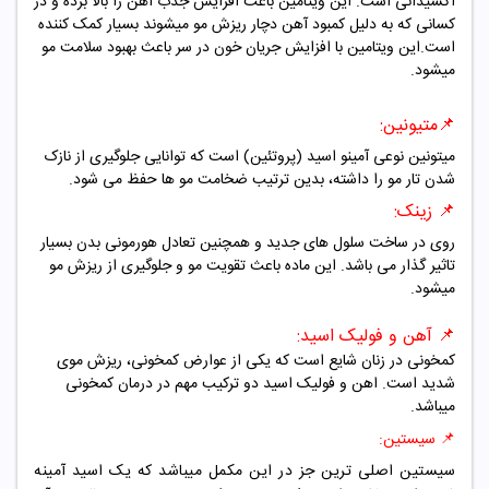
اکسیدانی است. این ویتامین باعث افزایش جذب آهن را بالا برده و در
کسانی که به دلیل کمبود آهن دچار ریزش مو میشوند بسیار کمک کننده
است.این ویتامین با افزایش جریان خون در سر باعث بهبود سلامت مو
میشود.
📌متیونین:
میتونین نوعی آمینو اسید (پروتئین) است که توانایی جلوگیری از نازک
شدن تار مو را داشته، بدین ترتیب ضخامت مو ها حفظ می شود.
📌 زینک:
روی در ساخت سلول های جدید و همچنین تعادل هورمونی بدن بسیار
تاثیر گذار می باشد.
این ماده باعث تقویت مو و جلوگیری از ریزش مو
میشود.
📌 آهن و فولیک اسید:
کمخونی در زنان شایع است که یکی از عوارض کمخونی، ریزش موی
شدید است. اهن و فولیک اسید دو ترکیب مهم در درمان کمخونی
میباشد.
📌 سیستین:
سیستین اصلی ترین جز در این مکمل میباشد که یک اسید آمینه