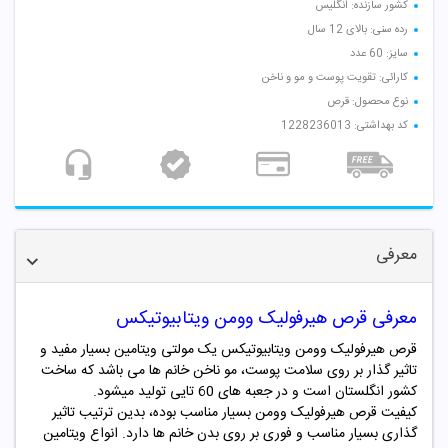
کشور سازنده: انگلیس
رده سنی: بالای 12 سال
سایز: 60 عدد
کارائی: تقویت پوست و مو و ناخن
نوع محصول: قرص
کد بهداشتی: 1228236013
معرفی
معرفی قرص هیرفولیک وومن ویتابیوتیکس
قرص هیرفولیک وومن ویتابیوتیکس یک مولتی ویتامین بسیار مفید و
تاثیر گذار بر روی سلامت پوست، مو ناخن خانم ها می باشد که ساخت
کشور انگلستان است و در جعبه های 60 تایی تولید میشود.
کیفیت قرص هیرفولیک وومن بسیار مناسب بوده، بدین ترتیب تاثیر
گذاری بسیار مناسب و فوری بر روی بدن خانم ها دارد. انواع ویتامین