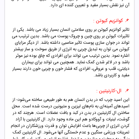
آن نیز نقش بسیار مفید و تعیین کننده ای دارد.
📌 کوانزیم کیوتن :
تاثیر کوانزیم کیوتن بر روی سلامتی انسان بسیار زیاد می باشد. یکی از
تاثیرات کیوتن بر روی چین و چروک پوست می باشد. بدین ترتیب می
تواند در جوان سازی پوست تاثیر مناسبی داشته باشد. از دیگر مزایای
کیوتن می توان به تبدیل چربی به انرژی از طریق سوخت و ساز بیشتر
اشاره نمود. بدین ترتیب می تواند برای افرادی که چاق بوده نیز موثر
باشد و در لاغر شدن کمک نماید. همچنین می تواند برای بیماران
دیابتی، قلب و عروقی، افرادی که فشار خون و چربی خون دارند بسیار
مفید و کاربردی باشد.
📌 ال-کارنیتین :
این اسید چرب که در بدن انسان هم به طور طبیعی ساخته می‌شود؛ از
اسیدهای آمینه‌ای به نام‌های لیزین و متیونین درست شده است. محل
ساختن ال کارنیتین در بدن در کبد و بافت عضلات است. هرچند که در
گوشت، لبنیات و آووکادو هم این ماده وجود دارد. ال کارنیتین با آزاد
کردن انرژی از چربی‌ها باعث افزایش توان و قدرت ورزشکاران در انجام
تمرینات ورزشی سنگین و عدم خستگی آنها می‌شود. ال کارنیتین کمک
بزرگی به سوخت و ساز بدن و تبدیل غذا به انرژی می‌کند. این کار را با