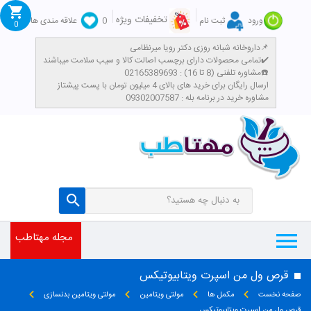
تخفیفات ویژه
ورود
ثبت نام
0
علاقه مندی ها
0
داروخانه شبانه روزی دکتر رویا میرنظامی📌
تمامی محصولات دارای برچسب اصالت کالا و سیب سلامت میباشند✔️
مشاوره تلفنی (8 تا 16) : 02165389693☎️
​ارسال رایگان برای خرید های بالای 4 میلیون تومان با پست پیشتاز
مشاوره خرید در برنامه بله : 09302007587
مجله مهتاطب
قرص ول من اسپرت ویتابیوتیکس
صفحه نخست
مکمل ها
مولتی ویتامین
مولتی ویتامین بدنسازی
قرص ول من اسپرت ویتابیوتیکس