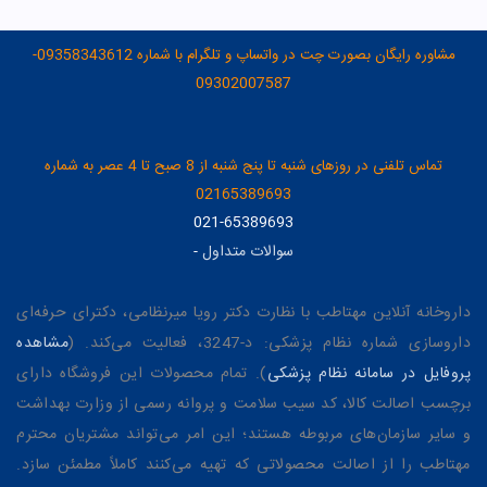
مشاوره رایگان بصورت چت در واتساپ و تلگرام با شماره 09358343612-
09302007587
تماس تلفنی در روزهای شنبه تا پنج شنبه از 8 صبح تا 4 عصر به شماره
02165389693
021-65389693
سوالات متداول
-
داروخانه آنلاین مهتاطب با نظارت دکتر رویا میرنظامی، دکترای حرفه‌ای
داروسازی شماره نظام پزشکی: د-3247، فعالیت می‌کند. (
مشاهده
پروفایل در سامانه نظام پزشکی
). تمام محصولات این فروشگاه دارای
برچسب اصالت کالا، کد سیب سلامت و پروانه رسمی از وزارت بهداشت
و سایر سازمان‌های مربوطه هستند؛ این امر می‌تواند مشتریان محترم
مهتاطب را از اصالت محصولاتی که تهیه می‌کنند کاملاً مطمئن سازد.