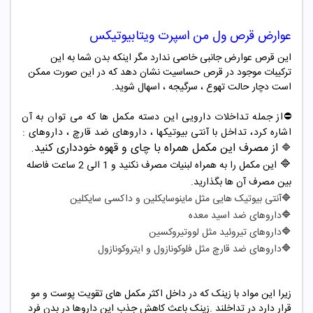
عوارض
قرص ول من اسپرت ویتابیوتیکس
این قرص عوارض جانبی خاصی ندارد مگر اینکه بدن شما به این
ترکیبات موجود در قرص حساسیت نشان دهد که در این صورت ممکن
است دچار حالت تهوع ، سرگیجه ، اسهال شوید.
⛔️از جمله تداخلات دارویی این دسته مکمل ها که می توان به آن
اشاره کرد، تداخل با آنتی بیوتیکها ، داروهای ضد قارچ ، داروهای :
از مصرف این مکمل همراه با چای و قهوه خودداری کنید.
🔷
🔷
این مکمل را به همراه لبنیات مصرف نکنید و 1 الی 2 ساعت فاصله
بین مصرف آن ها بگذارید.
🔷
آنتی بیوتیک هایی مثل ماینوسایکلین و داکسی سایکلین
🔷
داروهای ضد اسید معده
🔷
داروهای تیروئید مثل لووتیروکسین
🔷
داروهای ضد قارچ مثل فلوکونازول و ایتروکونازول
زیرا این مواد با زینک که در داخل اکثر مکمل های تقویت پوست و مو
قرار دارد در تداخلند .زینک باعث کاهش جذب این داروها در بدن فرد