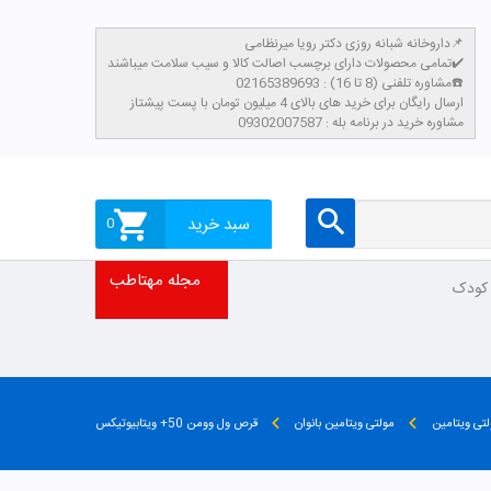
داروخانه شبانه روزی دکتر رویا میرنظامی📌
تمامی محصولات دارای برچسب اصالت کالا و سیب سلامت میباشند✔️
مشاوره تلفنی (8 تا 16) : 02165389693☎️
​ارسال رایگان برای خرید های بالای 4 میلیون تومان با پست پیشتاز
مشاوره خرید در برنامه بله : 09302007587
سبد خرید
0
مجله مهتاطب
 کودک
تی ویتامین
مولتی ویتامین بانوان
قرص ول وومن 50+ ویتابیوتیکس