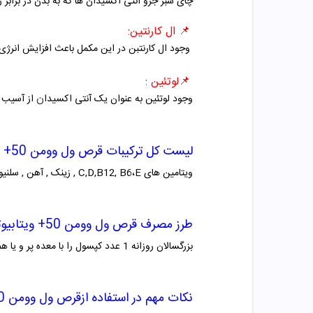
چای سبز جزو آنتی اکسیدان ها که به بدن در برابر 
📌
ال کارنتین:
وجود ال کارنتبن در این مکمل باعث افزایش انرژ
📌
لوتئین :
ن
وجود لوتئین به عنوان یک آنتی اکسیدا
از آسیب ه
لیست کل ترکیبات
قرص ول وومن 50+ ویتابیوتیکس
ویتامین های
E
،C,D,B12, B6 , زینک , آهن , سلنیوم , منیزیوم , فولیک اسید , بیوتین , لوتئین , چای سبز , ال کارنتین , ALA
طرز مصرف
قرص ول وومن 50+ ویتابیوتیکس
بزرگسالان روزانه 1 عدد کپسول را با معده پر و یا همراه غذا و آب کافی میل کنند.
نکات مهم در استفاده از
قرص ول وومن 50+ ویتابیوتیکس