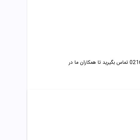
☎️در صورت داشتن هرگونه سوال درباره خرید و مشاوره می توانید با این شماره ها 09358343612 / 02165389693 تماس بگیرید تا همکاران ما در