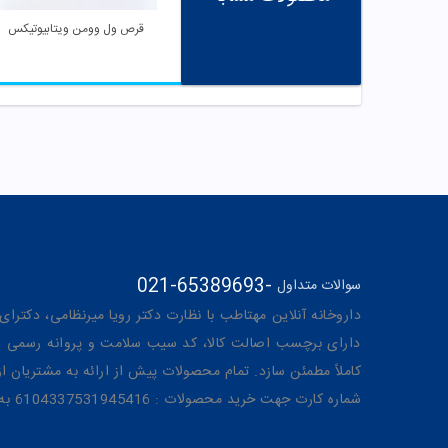
قرص ول وومن ویتابیوتیکس
021-65389693
-
سوالات متداول
داروخانه آنلاین مهتاطب با نظارت دکتر رویا میرنظامی، دکترای حرفه‌ای دار
دارای برچسب اصالت کالا، کد سیب سلامت و پروانه رسمی از 
کاملاً مطمئن سازد. تمام محصولات پیش از ارائه به مشتریان 
شماره کارت جهت خرید محصولات : 6104337531945416 به نام رویا میرنظامی