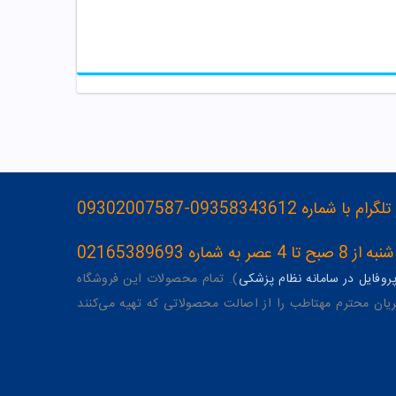
093583436-09302007587
ه 02165389693
وفایل در سامانه نظام پزشکی
). تمام محصولات این فروشگاه
یان محترم مهتاطب را از اصالت محصولاتی که تهیه می‌کنند