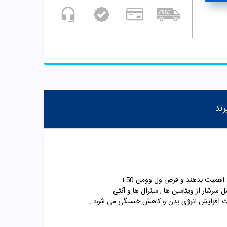
رند
کپس قرص ول وومن 50+ ویتابیوتیکس مناسب خانم های بالای 50 سال است . خانم ها در این سن باید بیش از بیش به سلامت خود اهمیت بدهند و قرص ول وومن 50+
رشار از ویتامین ها , مینرال ها و آنتی