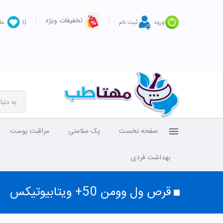
تخفیفات ویژه
ورود
ثبت نام
0
عل
صفحه نخست
پک سلامتی
مراقبت پوست
بهداشت فردی
قرص ول وومن 50+ ویتابیوتیکس