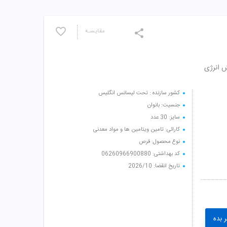
مقایسـه
یش انرژی
کشور سازنده : تحت لیسانس انگلیس
جنسیت: بانوان
سایز: 30 عدد
کارائی: تامین ویتامین ها و مواد معدنی
نوع محصول: قرص
کد بهداشتی: 06260966900880
تاریخ انقضا: 2026/10
 بده