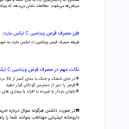
هنگامی که رادیکال‌های آزاد به بدن حمله و نفوذ م
سرطان‌ها می‌شوند. مطالعات نشان می‌دهد که ویتامین ث می
طرز مصرف
قرص
ویتامین C ایکس مارت
طریقه مصرف قرص ویتامین ث ایکس مارت به صورت رو
نکات مهم در مصرف
قرص
ویتامین C ایکس مارت
🔷در جای خشک و خنک با دمای کمتر از 30 درجه نگهداری شود
🔷
قرص را دور از دسترس کودکان قرار دهید
🔷
بانوان باردار یا شیرده یا افراد با بیماری ه
☎️در صورت داشتن هرگونه سوال درباره خرید و مشاوره می تو
داروخانه اینترنتی مهتاطب بتوانند شما را راه