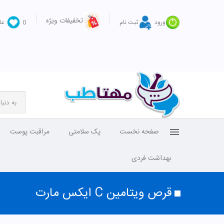
تخفیفات ویژه
ورود
ثبت نام
0
عل
صفحه نخست
پک سلامتی
مراقبت پوست
بهداشت فردی
قرص ویتامین C ایکس مارت