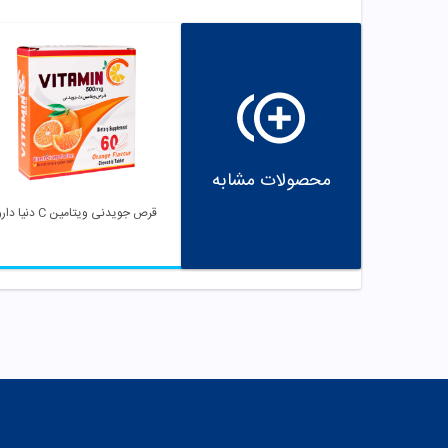
محصولات مشابه
قرص جویدنی ویتامین C دنیا دارو