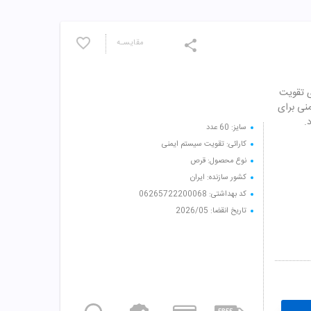
مقایسـه
 که برای تقویت
نی برای
.
سایز: 60 عدد
کارائی: تقویت سیستم ایمنی
نوع محصول: قرص
کشور سازنده: ایران
کد بهداشتی: 06265722200068
تاریخ انقضا: 2026/05