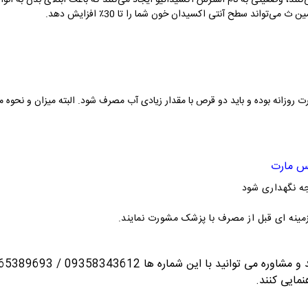
ی‌کنند، وضعیتی به نام استرس اکسیداتیو ایجاد می‌کنند که باعث ابتلای بدن به ان
‌تواند سطح آنتی اکسیدان خون شما را تا 30٪ افزایش دهد.
زانه بوده و باید دو قرص با مقدار زیادی آب مصرف شود. البته میزان و نحوه 
ای زمینه ای قبل از مصرف با پزشک مشورت نمایند.
انید با این شماره ها 09358343612 / 02165389693
نمایی کنند.