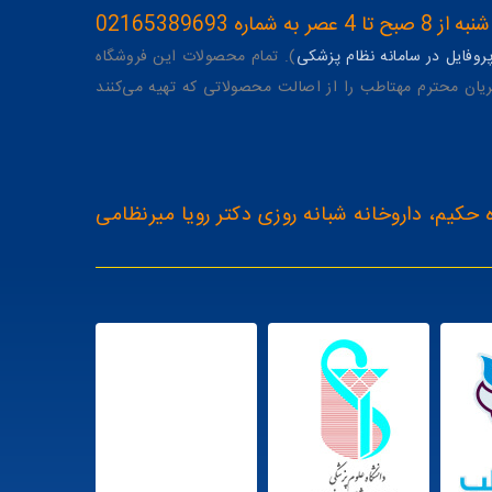
ه 02165389693
وفایل در سامانه نظام پزشکی
). تمام محصولات این فروشگاه
یان محترم مهتاطب را از اصالت محصولاتی که تهیه می‌کنند
 حکیم، داروخانه شبانه روزی دکتر رویا میرنظامی