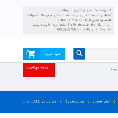
داروخانه شبانه روزی دکتر رویا میرنظامی📌
تمامی محصولات دارای برچسب اصالت کالا و سیب سلامت میباشند✔️
مشاوره تلفنی (8 تا 16) : 02165389693☎️
​ارسال رایگان برای خرید های بالای 4 میلیون تومان با پست پیشتاز
مشاوره خرید در برنامه بله : 09302007587
سبد خرید
0
مجله مهتاطب
 کودک
مولتی ویتامین
قرص ویتامین C
قرص ویتامین C ایکس مارت