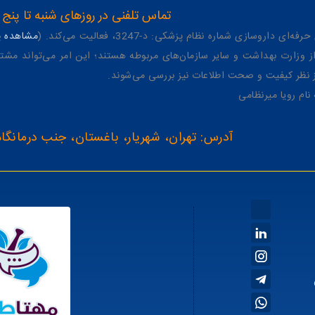
تماس تلفنی در روزهای شنبه تا پنج شنبه از 8 صبح تا 4 عصر به شمار
وسازی شماره نظام پزشکی: د-3247، فعالیت می‌کند. (
مشاهده پر
وزارت بهداشت و سایر سازمان‌های مربوطه هستند؛ این امر می‌تواند مشتر
از نظر کیفیت و صحت اطلاعات نیز بررسی می‌شوند.
آدرس: تهران، شهریار، باغستان، جنب درمانگاه