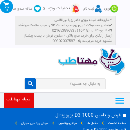
تخفیفات ویژه
ورود
ثبت نام
0
علاقه مندی ها
0
داروخانه شبانه روزی دکتر رویا میرنظامی📌
تمامی محصولات دارای برچسب اصالت کالا و سیب سلامت میباشند✔️
مشاوره تلفنی (8 تا 16) : 02165389693☎️
​ارسال رایگان برای خرید های بالای 4 میلیون تومان با پست پیشتاز
مشاوره خرید در برنامه بله : 09302007587
مجله مهتاطب
قرص ویتامین D3 1000 یوروویتال
صفحه نخست
مکمل ها
مولتی ویتامین
مولتی ویتامین مینرال
قرص ویتامین D3 1000 یوروویتال