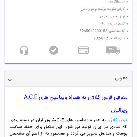
سایز:30 عدد
کارائی:تقویت پوست و مو و ناخن
نوع محصول: قرص
کشور سازنده: ایران
کد بهداشتی: 6265019200153
تاریخ انقضا: 2024/12
معرفی
معرفی قرص کلاژن به همراه ویتامین های A.C.E
ویرالیان
قرص کلاژن
به همراه ویتامین های A،C،E ویرالیان در بسته بندی
30 عددی در ایران تولید می شود. این مکمل برای حفظ سلامت
پوست و مفاصل تجویز می گردد و همانطور که از اسم آن مشخص