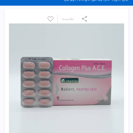
مقایسـه