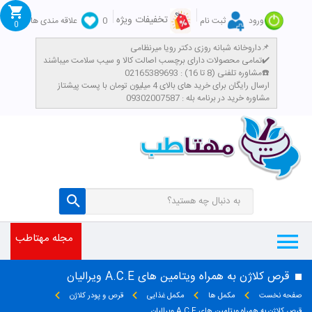
تخفیفات ویژه
ورود
ثبت نام
0
علاقه مندی ها
0
داروخانه شبانه روزی دکتر رویا میرنظامی📌
تمامی محصولات دارای برچسب اصالت کالا و سیب سلامت میباشند✔️
مشاوره تلفنی (8 تا 16) : 02165389693☎️
​ارسال رایگان برای خرید های بالای 4 میلیون تومان با پست پیشتاز
مشاوره خرید در برنامه بله : 09302007587
مجله مهتاطب
قرص کلاژن به همراه ویتامین های A.C.E ویرالیان
صفحه نخست
مکمل ها
مکمل غذایی
قرص و پودر کلاژن
قرص کلاژن به همراه ویتامین های A.C.E ویرالیان