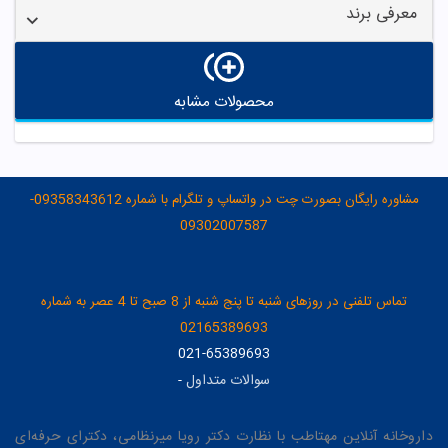
معرفی برند
محصولات مشابه
مشاوره رایگان بصورت چت در واتساپ و تلگرام با شماره 09358343612-
09302007587
تماس تلفنی در روزهای شنبه تا پنج شنبه از 8 صبح تا 4 عصر به شماره
02165389693
021-65389693
سوالات متداول
-
داروخانه آنلاین مهتاطب با نظارت دکتر رویا میرنظامی، دکترای حرفه‌ای