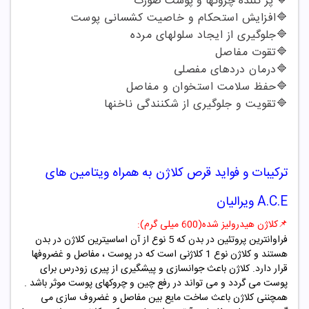
🔷 پر کننده چروکها و پوست صورت
🔷افزایش استحکام و خاصیت کشسانی پوست
🔷جلوگیری از ایجاد سلولهای مرده
🔷تقوت مفاصل
🔷درمان دردهای مفصلی
🔷حفظ سلامت استخوان و مفاصل
🔷تقویت و جلوگیری از شکنندگی ناخنها
ترکیبات و فواید
قرص کلاژن به همراه ویتامین های
A.C.E ویرالیان
📌کلاژن هیدرولیز شده(600 میلی گرم):
فراوانترین پروتئین در بدن که 5 نوع از آن اساسیترین کلاژن در بدن
هستند و کلاژن نوع 1 کلاژنی است که در پوست ، مفاصل و غضروفها
قرار دارد. کلاژن باعث جوانسازی و پیشگیری از پیری زودرس برای
پوست می گردد و می تواند در رفع چین و چروکهای پوست موثر باشد .
همچننی کلاژن باعث ساخت مایع بین مفاصل و غضروف سازی می