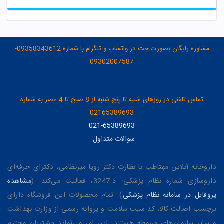
مشاوره رایگان بصورت چت در واتساپ و تلگرام با شماره 09358343612-
09302007587
تماس تلفنی در روزهای شنبه تا پنج شنبه از 8 صبح تا 4 عصر به شماره
02165389693
021-65389693
سوالات متداول
-
داروخانه آنلاین مهتاطب با نظارت دکتر رویا میرنظامی، دکترای حرفه‌ای
داروسازی شماره نظام پزشکی: د-3247، فعالیت می‌کند. (
مشاهده
پروفایل در سامانه نظام پزشکی
). تمام محصولات این فروشگاه دارای
برچسب اصالت کالا، کد سیب سلامت و پروانه رسمی از وزارت بهداشت
و سایر سازمان‌های مربوطه هستند؛ این امر می‌تواند مشتریان محترم