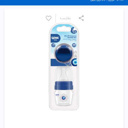
مقایسـه