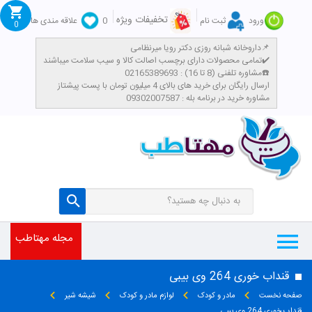
تخفیفات ویژه
ورود
ثبت نام
0
علاقه مندی ها
0
داروخانه شبانه روزی دکتر رویا میرنظامی📌
تمامی محصولات دارای برچسب اصالت کالا و سیب سلامت میباشند✔️
مشاوره تلفنی (8 تا 16) : 02165389693☎️
​ارسال رایگان برای خرید های بالای 4 میلیون تومان با پست پیشتاز
مشاوره خرید در برنامه بله : 09302007587
مجله مهتاطب
قنداب خوری 264 وی بیبی
صفحه نخست
مادر و کودک
لوازم مادر و کودک
شیشه شیر
قنداب خوری 264 وی بیبی