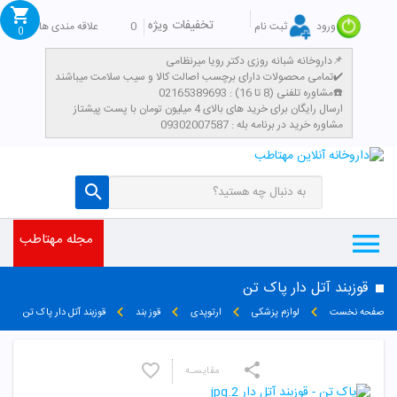
تخفیفات ویژه
0
علاقه مندی ها
ورود
ثبت نام
0
داروخانه شبانه روزی دکتر رویا میرنظامی📌
تمامی محصولات دارای برچسب اصالت کالا و سیب سلامت میباشند✔️
مشاوره تلفنی (8 تا 16) : 02165389693☎️
​ارسال رایگان برای خرید های بالای 4 میلیون تومان با پست پیشتاز
مشاوره خرید در برنامه بله : 09302007587
مجله مهتاطب
قوزبند آتل دار پاک تن
صفحه نخست
لوازم پزشکی
ارتوپدی
قوز بند
قوزبند آتل دار پاک تن
مقایسـه