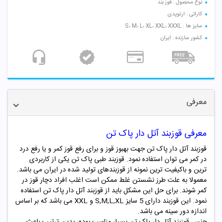
نوع محصول : قوز بند
کارائی : ارتوپدی
سایز ها : S، M، L، XL، XXL، XXXL
کشور سازنده : ایران
معرفی
معرفی قوزبند آتل دار پاک تن
قوزبند آتل دار پاک تن جهت بهبوز قوز و برای رفع قوز کمر و یا رفع درد
در کمر می توان استفاده نمود. قوزبند طبی پاک تن یکی از کاربردی
ترین و باکیفیت ترین نمونه از قوزبندهای تولید شده در ایران می باشد.
معمولا به علت طرز نشستن غلط ممکن است اغلب افراد دچار قوز در
کمر شوند. برای حل این مشکل باید از
قوزبند آتل دار پاک تن
استفاده
نمود. این قوزبند دارای 5 سایز S,M,L,XL و XXL می باشد که بر اساس
اندازه دور سینه می باشد.
جنس
قوزبند آتل دار پاک تن
بسیار مناسب بوده، بدین ترتیب باعث