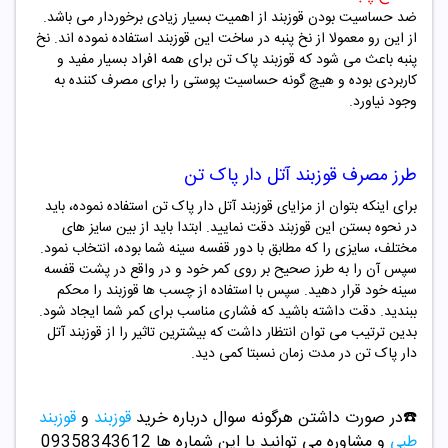
ضد حساسیت بودن قوزبند از اهمیت بسیار زیادی برخوردار می باشد.
از این رو معمولا از نخ پنبه در ساخت این قوزبند استفاده نموده اند. نخ
پنبه باعث می شود که قوزبند پاک تن برای همه افراد بسیار مفید و
کاربردی بوده و هیچ گونه حساسیت پوستی را برای مصرف کننده به
وجود نیاورد.
طرز مصرف
قوزبند آتل دار
پاک تن
برای اینکه بتوان از مزایای
قوزبند آتل دار پاک تن
استفاده نموده، باید
در نحوه بستن این قوزبند دقت نمایید. ابتدا باید از بین سایز های
مختلف، سایزی را که مطابق با دور قفسه سینه شما بوده، انتخاب نمود.
سپس آن را به طرز صحیح بر روی کمر خود و در واقع در پشت قفسه
سینه خود قرار دهید. سپس با استفاده از چسب ها قوزبند را محکم
ببندید. دقت داشته باشید که فشاری مناسب برای کمر شما ایجاد شود.
بدین ترتیب می توان انتظار داشت که بیشترین تاثیر را از
قوزبند آتل
دار پاک تن
در مدت زمان نسبتا کمی دید.
☎️در صورت داشتن هرگونه سوال درباره خرید
قوزبند
و
قوزبند
طبی
و مشاوره می توانید با این شماره ها 09358343612