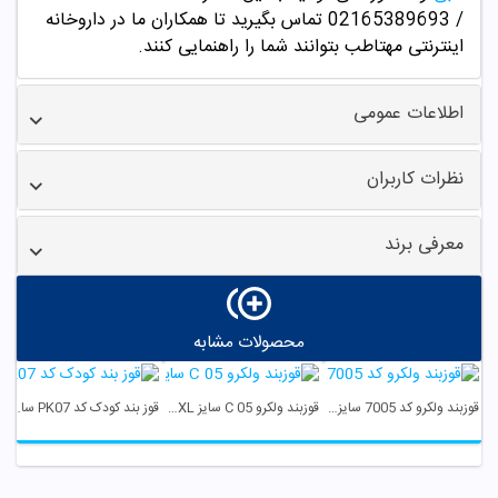
/ 02165389693
تماس بگیرید تا همکاران ما در داروخانه
اینترنتی مهتاطب بتوانند شما را راهنمایی کنند.
اطلاعات عمومی
نظرات کاربران
معرفی برند
محصولات مشابه
قوزبند ولکرو کد 7005 سایز M پین مد
قوزبند ولکرو C 05 سایز XL تینور
قوز بند کودک کد PK07 سایز L پین مد