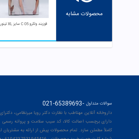
محصولات مشابه
قوزبند ولکرو C 05 سایز XL تینور
021-65389693
-
سوالات متداول
داروخانه آنلاین مهتاطب با نظارت دکتر رویا میرنظامی، دکترای حرفه‌ای دار
دارای برچسب اصالت کالا، کد سیب سلامت و پروانه رسمی از 
کاملاً مطمئن سازد. تمام محصولات پیش از ارائه به مشتریان 