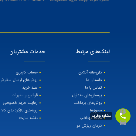
شماره کارت جهت خرید محصولات : 6104337531945416 به نام رویا میرنظامی
لینک‌های مرتبط
خدمات مشتریان
داروخانه آنلاین
حساب کاربری
داستان ما
روش‌های ارسال سفارش
تماس با ما
سبد خرید
پرسش‌های متداول
قوانین و مقررات
روش‌های پرداخت
رعایت حریم خصوصی
مجوزها
رویه‌های بازگرداندن کالا
مشاوه وخرید
مجله مهتاطب
نقشه سایت
درمان ریزش مو