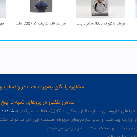
قوزبند ولکرو کد 7005 سایز L پین مد
قوز بند بلند نئوپرنی کد 7007 سایز XXL پین مد
قوزبند 
مشاوره رایگان بصورت چت در واتساپ و تلگرام با شماره 12
تماس تلفنی در روزهای شنبه تا پنج شنبه از 8 صبح تا 4 عصر به شمار
وسازی شماره نظام پزشکی: د-3247، فعالیت می‌کند. (
مشاهده پر
وزارت بهداشت و سایر سازمان‌های مربوطه هستند؛ این امر می‌تواند مشتر
از نظر کیفیت و صحت اطلاعات نیز بررسی می‌شوند.