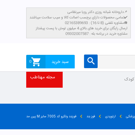
داروخانه شبانه روزی دکتر رویا میرنظامی📌
تمامی محصولات دارای برچسب اصالت کالا و سیب سلامت میباشند✔️
مشاوره تلفنی (8 تا 16) : 02165389693☎️
​ارسال رایگان برای خرید های بالای 4 میلیون تومان با پست پیشتاز
مشاوره خرید در برنامه بله : 09302007587
سبد خرید
0
مجله مهتاطب
 کودک
 پزشکی
ارتوپدی
قوز بند
قوزبند ولکرو کد 7005 سایز M پین مد