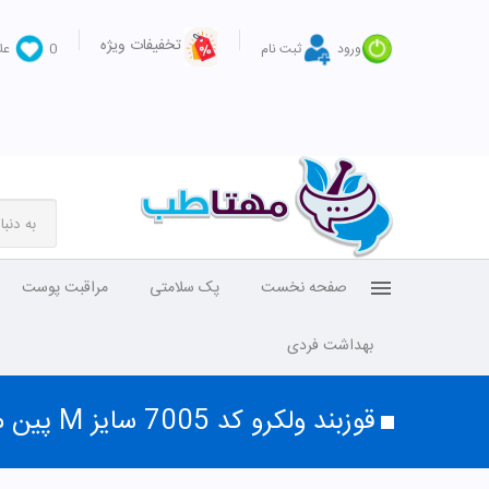
تخفیفات ویژه
ورود
ثبت نام
0
عل
صفحه نخست
پک سلامتی
مراقبت پوست
بهداشت فردی
قوزبند ولکرو کد 7005 سایز M پین مد