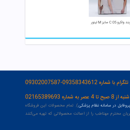
ولکرو C 05 سایز M تینور
093583436-09302007587
ه 02165389693
وفایل در سامانه نظام پزشکی
). تمام محصولات این فروشگاه
یان محترم مهتاطب را از اصالت محصولاتی که تهیه می‌کنند