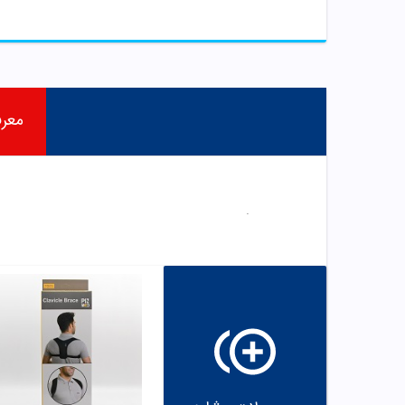
معر
.