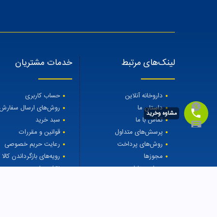
لینک‌های مرتبط
خدمات مشتریان
داروخانه آنلاین
حساب کاربری
داستان ما
روش‌های ارسال سفارش
مشاوه وخرید
تماس با ما
سبد خرید
پرسش‌های متداول
قوانین و مقررات
روش‌های پرداخت
رعایت حریم خصوصی
مجوزها
رویه‌های بازگرداندن کالا
مجله مهتاطب
نقشه سایت
درمان ریزش مو
قوز بند بلند نئوپرنی کد 7007 سایز XL پین مد
3350000.0000
to $
00.0000