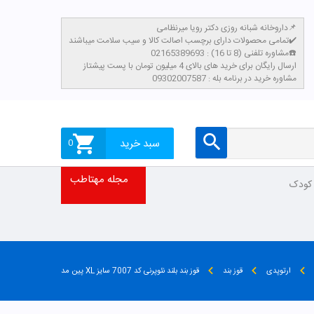
داروخانه شبانه روزی دکتر رویا میرنظامی📌
تمامی محصولات دارای برچسب اصالت کالا و سیب سلامت میباشند✔️
مشاوره تلفنی (8 تا 16) : 02165389693☎️
​ارسال رایگان برای خرید های بالای 4 میلیون تومان با پست پیشتاز
مشاوره خرید در برنامه بله : 09302007587
سبد خرید
0
مجله مهتاطب
 کودک
ارتوپدی
قوز بند
قوز بند بلند نئوپرنی کد 7007 سایز XL پین مد