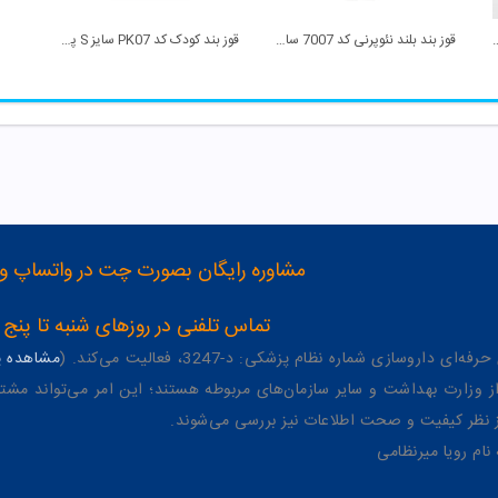
7005 سایز XL پین مد
قوز بند بلند نئوپرنی کد 7007 سایز M پین مد
قوز بند کودک کد PK07 سایز S پین مد
مشاوره رایگان بصورت چت در واتساپ و تلگرام با شماره 12
تماس تلفنی در روزهای شنبه تا پنج شنبه از 8 صبح تا 4 عصر به شمار
وسازی شماره نظام پزشکی: د-3247، فعالیت می‌کند. (
مشاهده پر
وزارت بهداشت و سایر سازمان‌های مربوطه هستند؛ این امر می‌تواند مشتر
از نظر کیفیت و صحت اطلاعات نیز بررسی می‌شوند.