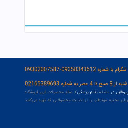
093583436-09302007587
ه 02165389693
وفایل در سامانه نظام پزشکی
). تمام محصولات این فروشگاه
یان محترم مهتاطب را از اصالت محصولاتی که تهیه می‌کنند