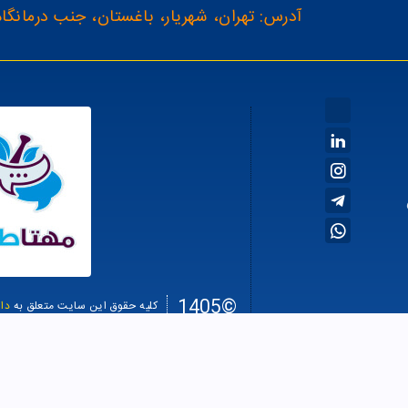
آدرس: تهران، شهریار، باغستان، جنب درمانگاه
©1405
کلیه حقوق این سایت متعلق به
دا
سئو سا
طراحی سایت فروشگاهی
verage rating:
4.77983690834597
, based on
89
reviews
from $
33500