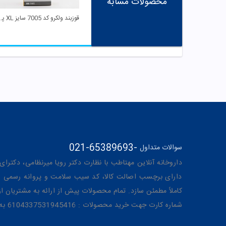
محصولات مشابه
قوزبند ولکرو کد 
021-65389693
-
سوالات متداول
داروخانه آنلاین مهتاطب با نظارت دکتر رویا میرنظامی، دکترای حرفه‌ای دار
دارای برچسب اصالت کالا، کد سیب سلامت و پروانه رسمی از 
کاملاً مطمئن سازد. تمام محصولات پیش از ارائه به مشتریان 
شماره کارت جهت خرید محصولات : 6104337531945416 به نام رویا میرنظامی