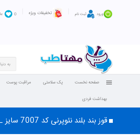
تخفیفات ویژه
ورود
ثبت نام
0
عل
صفحه نخست
پک سلامتی
مراقبت پوست
بهداشت فردی
قوز بند بلند نئوپرنی کد 7007 سایز XL پین مد