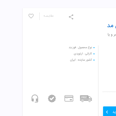
مقایسـه
ز کمر و یا
نوع محصول : قوز بند
کارائی : ارتوپدی
کشور سازنده : ایران
ید