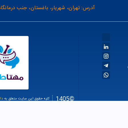
آدرس: تهران، شهریار، باغستان، جنب درمانگاه
©1405
کلیه حقوق این سایت متعلق به
دا
سئو سا
طراحی سایت فروشگاهی
Average rating:
4.64650439799135
, based on
89
review