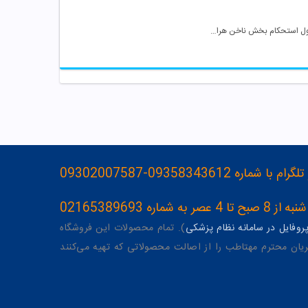
محلول استحکام بخش ناخن هراند
093583436-09302007587
ه 02165389693
وفایل در سامانه نظام پزشکی
). تمام محصولات این فروشگاه
یان محترم مهتاطب را از اصالت محصولاتی که تهیه می‌کنند