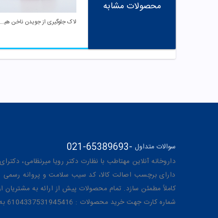
محصولات مشابه
لاک جلوگیری از جویدن ناخن هیدرو
021-65389693
-
سوالات متداول
داروخانه آنلاین مهتاطب با نظارت دکتر رویا میرنظامی، دکترای حرفه‌ای دار
دارای برچسب اصالت کالا، کد سیب سلامت و پروانه رسمی از 
کاملاً مطمئن سازد. تمام محصولات پیش از ارائه به مشتریان 
شماره کارت جهت خرید محصولات : 6104337531945416 به نام رویا میرنظامی