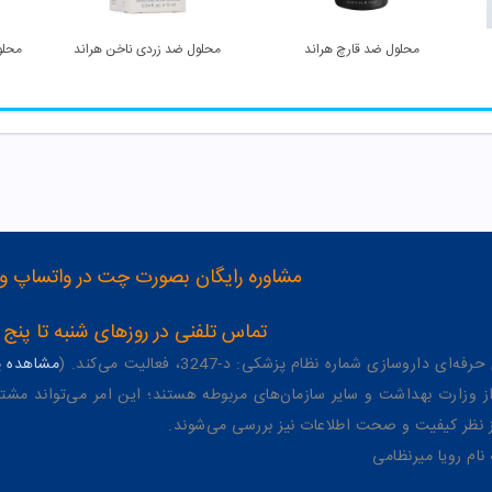
درم
محلول ضد قارچ هراند
محلول ضد زردی ناخن هراند
مشاوره رایگان بصورت چت در واتساپ و تلگرام با شماره 12
تماس تلفنی در روزهای شنبه تا پنج شنبه از 8 صبح تا 4 عصر به شمار
وسازی شماره نظام پزشکی: د-3247، فعالیت می‌کند. (
مشاهده پر
وزارت بهداشت و سایر سازمان‌های مربوطه هستند؛ این امر می‌تواند مشتر
از نظر کیفیت و صحت اطلاعات نیز بررسی می‌شوند.