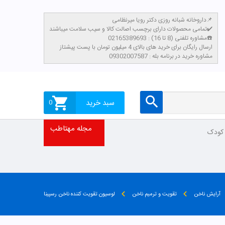
داروخانه شبانه روزی دکتر رویا میرنظامی📌
تمامی محصولات دارای برچسب اصالت کالا و سیب سلامت میباشند✔️
مشاوره تلفنی (8 تا 16) : 02165389693☎️
​ارسال رایگان برای خرید های بالای 4 میلیون تومان با پست پیشتاز
مشاوره خرید در برنامه بله : 09302007587
سبد خرید
0
مجله مهتاطب
 کودک
آرایش ناخن
تقویت و ترمیم ناخن
لوسیون تقویت کننده ناخن رسپینا