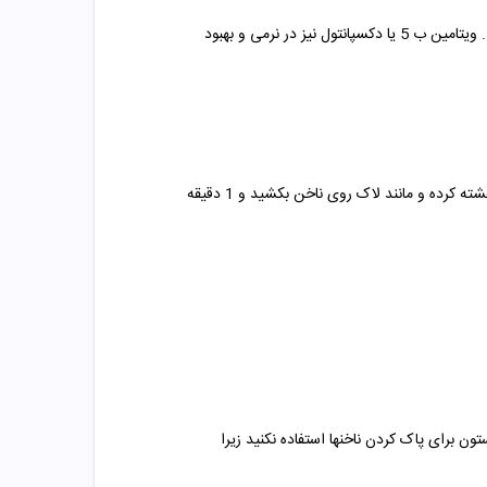
این دو ماده نرم کننده، مرطوب کننده، ضد التهاب، ضد باکتری و قارچ هستند و از بروز قارچ گرفتگی و التهابات ناخن پیشگیری می کنند. ویتامین ب 5 یا دکسپانتول نیز در نرمی و بهبود
ابتدا سطح ناخنها را کاملا تمیز نموده و کلیه آثار بجای مانده از لاک و سایر فرآورده های ناخن را پاک نمائید. فرچه محلول را به محلول آغشته کرده و مانند لاک روی ناخن بکشید و 1 دقیقه
 برای پاک کردن ناخنها استفاده نکنید زیرا