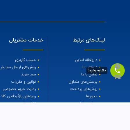
لینک‌های مرتبط
خدمات مشتریان
داروخانه آنلاین
حساب کاربری
داستان ما
روش‌های ارسال سفارش
مشاوه وخرید
تماس با ما
سبد خرید
پرسش‌های متداول
قوانین و مقررات
روش‌های پرداخت
رعایت حریم خصوصی
مجوزها
رویه‌های بازگرداندن کالا
مجله مهتاطب
نقشه سایت
درمان ریزش مو
لوسیون تقویت کننده ناخن رسپینا
100000.0000
to $
100000.0000
from $
s