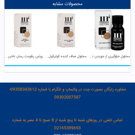
محصولات مشابه
محلول جلوگیری از جویدن ناخن هراند
محلول صاف کننده کوتیکول ناخن هراند
روغن رطوبت رسان ناخن هراند
مشاوره رایگان بصورت چت در واتساپ و تلگرام با شماره 09358343612-
09302007587
تماس تلفنی در روزهای شنبه تا پنج شنبه از 8 صبح تا 4 عصر به شماره
02165389693