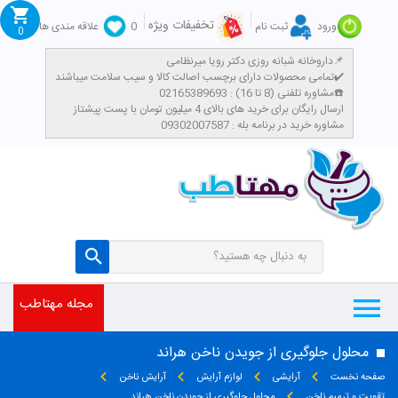
تخفیفات ویژه
ورود
ثبت نام
0
علاقه مندی ها
0
داروخانه شبانه روزی دکتر رویا میرنظامی📌
تمامی محصولات دارای برچسب اصالت کالا و سیب سلامت میباشند✔️
مشاوره تلفنی (8 تا 16) : 02165389693☎️
​ارسال رایگان برای خرید های بالای 4 میلیون تومان با پست پیشتاز
مشاوره خرید در برنامه بله : 09302007587
مجله مهتاطب
محلول جلوگیری از جویدن ناخن هراند
صفحه نخست
آرایشی
لوازم آرایش
آرایش ناخن
تقویت و ترمیم ناخن
محلول جلوگیری از جویدن ناخن هراند