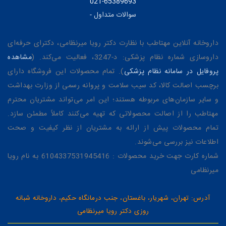
021-65389693
سوالات متداول
-
داروخانه آنلاین مهتاطب با نظارت دکتر رویا میرنظامی، دکترای حرفه‌ای
داروسازی شماره نظام پزشکی: د-3247، فعالیت می‌کند. (
مشاهده
پروفایل در سامانه نظام پزشکی
). تمام محصولات این فروشگاه دارای
برچسب اصالت کالا، کد سیب سلامت و پروانه رسمی از وزارت بهداشت
و سایر سازمان‌های مربوطه هستند؛ این امر می‌تواند مشتریان محترم
مهتاطب را از اصالت محصولاتی که تهیه می‌کنند کاملاً مطمئن سازد.
تمام محصولات پیش از ارائه به مشتریان از نظر کیفیت و صحت
اطلاعات نیز بررسی می‌شوند.
شماره کارت جهت خرید محصولات : 6104337531945416 به نام رویا
میرنظامی
آدرس: تهران، شهریار، باغستان، جنب درمانگاه حکیم، داروخانه شبانه
روزی دکتر رویا میرنظامی