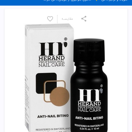
مقایسـه