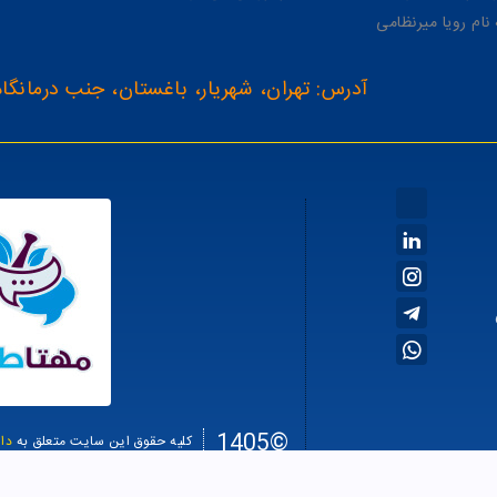
آدرس: تهران، شهریار، باغستان، جنب درمانگاه
©1405
کلیه حقوق این سایت متعلق به
دا
سئو سا
طراحی سایت فروشگاهی