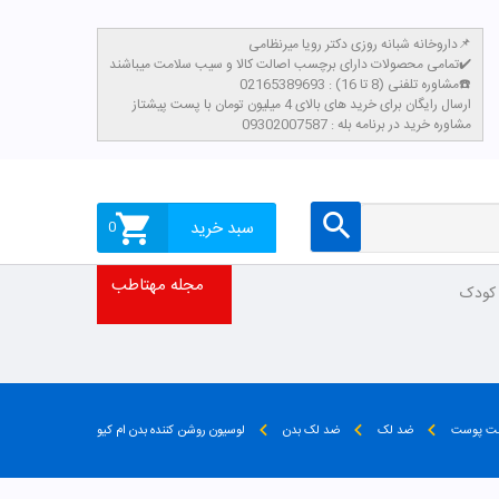
داروخانه شبانه روزی دکتر رویا میرنظامی📌
تمامی محصولات دارای برچسب اصالت کالا و سیب سلامت میباشند✔️
مشاوره تلفنی (8 تا 16) : 02165389693☎️
​ارسال رایگان برای خرید های بالای 4 میلیون تومان با پست پیشتاز
مشاوره خرید در برنامه بله : 09302007587
سبد خرید
0
مجله مهتاطب
 کودک
بت پوست
ضد لک
ضد لک بدن
لوسیون روشن کننده بدن ام کیو