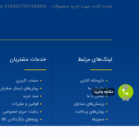
شماره کارت جهت خرید محصولات : 6104337531945416 به نام رویا میرنظامی
لینک‌های مرتبط
خدمات مشتریان
داروخانه آنلاین
حساب کاربری
داستان ما
روش‌های ارسال سفارش
مشاوه وخرید
تماس با ما
سبد خرید
پرسش‌های متداول
قوانین و مقررات
روش‌های پرداخت
رعایت حریم خصوصی
مجوزها
رویه‌های بازگرداندن کالا
مجله مهتاطب
نقشه سایت
درمان ریزش مو