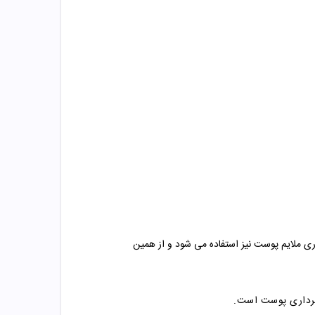
چون از خانواده آلفا هیدروکسی اسید ها یا AHA می باشد برای لایه برداری ملایم پوست نیز استفاده می شود و از همین