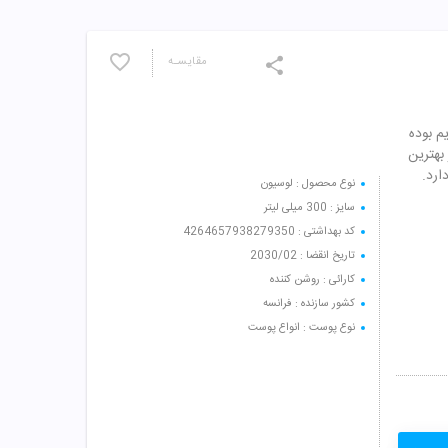
مقایسـه
م بوده
بهترین
ارد.
نوع محصول : لوسیون
سایز : 300 میلی لیتر
کد بهداشتی : 4264657938279350
تاریخ انقضا : 2030/02
کارائی : روشن کننده
کشور سازنده : فرانسه
نوع پوست : انواع پوست