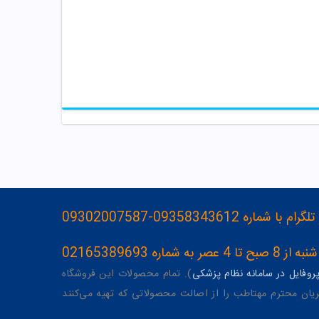
093583436-09302007587
ه 02165389693
وفایل در سامانه نظام پزشکی
). تمام محصولات این فروشگاه
یان محترم مهتاطب را از اصالت محصولاتی که تهیه می‌کنند