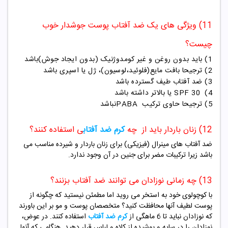
11) ویژگی های یک ضد آفتاب پوست جوشدار خوب
چیست؟
1) باید بدون روغن و غیر کومدوژنیک (بدون ایجاد جوش)باشد
2) ترجیحا بافت مایع(فلوئید،لوسیون)، ژل یا اسپری باشد
3) ضد آفتاب طیف گسترده باشد
4)
30
SPF
یا بالاتر داشته باشد
5) ترجیحا حاوی ترکیب
PABA
نباشد
12) زنان باردار باید از چه
کرم ضد آفتاب
ی استفاده کنند؟
ضد آفتاب های مینرال (فیزیکی) برای زنان باردار و شیرده مناسب می
باشد زیرا ترکیبات مضر برای جنین در آن وجود ندارد.
13) چه زمانی نوزادان می توانند ضد آفتاب بزنند؟
با کوچولوی خود به استخر می روید اما مطمئن نیستید که چگونه از
پوست لطیف آنها محافظت کنید؟ متخصصان پوست و مو بر این باورند
که نوزادان نباید تا 6 ماهگی از
کرم ضد آفتاب
استفاده کنند. در عوض،
نوزادان را در سایه و پوشیده از کلاه و لباس قرار دهید. هنگامی که آنها