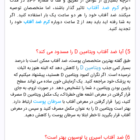
اگرچه بسیاری از عوامل از تعریق و شنا تا شماره SPF در مدت
کرم ضد آفتاب
دوام
تاثیر گذار باشند، اما متخصصان توصیه
میکنند ضد آفتاب خود را هر دو ساعت یک بار استفاده کنید. اگر
به شنا رفته اید باید بعد از 2 ساعت دوباره
کرم ضد آفتاب
خود را
تجدید کنید.
5) آیا ضد آفتاب ویتامین D را مسدود می کند؟
طبق گفته بهترین متخصصان پوست، ضد آفتاب ممکن است با درصد
ویتامین D
بسیار کمی جذب
را کاهش دهد که البته هنوز به اثبات
نرسیده است. اگر نگران کمبود ویتامین D هستید، پیشنهاد میکنیم که
به پزشک خود مراجعه کنید. یک آزمایش خون ساده می تواند سطح
پایین بودن ویتامین د شما را تشخیص دهد. در صورت لزوم، به جای
قرار گرفتن در معرض اشعه های خطرناک، یک مکمل ویتامین D مصرف
سرطان پوست
کنید، زیرا قرار گرفتن در معرض آفتاب با
ارتباط دارد.
بهتر است ویتامین D را به عنوان مکمل مصرف کنید و سپس در معرض
آفتاب قرار بگیرید تا خطر ابتلا به سرطان پوست را کاهش دهید.
6) ضد آفتاب اسپری یا لوسیون بهتر است؟