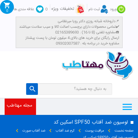
تخفیفات ویژه
ورود
ثبت نام
0
علاقه مندی ها
0
داروخانه شبانه روزی دکتر رویا میرنظامی📌
تمامی محصولات دارای برچسب اصالت کالا و سیب سلامت میباشند✔️
مشاوره تلفنی (8 تا 16) : 02165389693☎️
​ارسال رایگان برای خرید های بالای 4 میلیون تومان با پست پیشتاز
مشاوره خرید در برنامه بله : 09302007587
مجله مهتاطب
لوسیون ضد آفتاب SPF50 اسکین کد
صفحه نخست
مراقبت پوست
کرم ضد آفتاب
ضد آفتاب صورت
لوسیون ضد آفتاب SPF50 اسکین کد