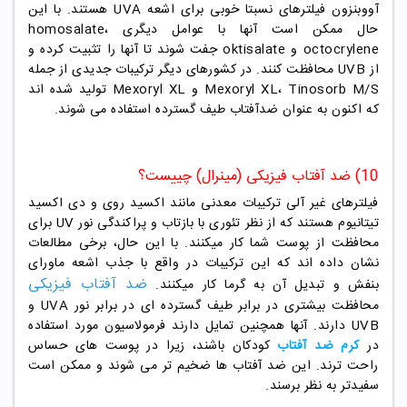
آووبنزون فیلترهای نسبتا خوبی برای اشعه UVA هستند. با این
حال ممکن است آنها با عوامل دیگری homosalate،
octocrylene و oktisalate جفت شوند تا آنها را تثبیت کرده و
از UVB محافظت کنند. در کشورهای دیگر ترکیبات جدیدی از جمله
Mexoryl XL، Tinosorb M/S و Mexoryl XL تولید شده اند
که اکنون به عنوان ضدآفتاب طیف گسترده استفاده می شوند.
10) ضد آفتاب فیزیکی (مینرال) چییست؟
فیلترهای غیر آلی ترکیبات معدنی مانند اکسید روی و دی اکسید
تیتانیوم هستند که از نظر تئوری با بازتاب و پراکندگی نور UV برای
محافظت از پوست شما کار میکنند. با این حال، برخی مطالعات
نشان داده اند که این ترکیبات در واقع با جذب اشعه ماورای
ضد آفتاب فیزیکی
بنفش و تبدیل آن به گرما کار میکنند.
محافظت بیشتری در برابر طیف گسترده ای در برابر نور UVA و
UVB دارند. آنها همچنین تمایل دارند فرمولاسیون مورد استفاده
در
کرم ضد آفتاب
کودکان باشند، زیرا در پوست های حساس
راحت ترند. این ضد آفتاب ها ضخیم تر می شوند و ممکن است
سفیدتر به نظر برسند.