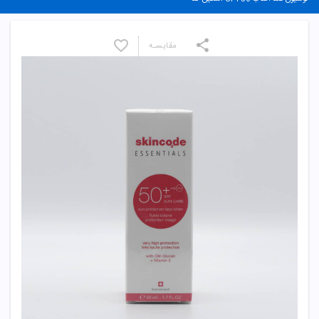
مقایسـه