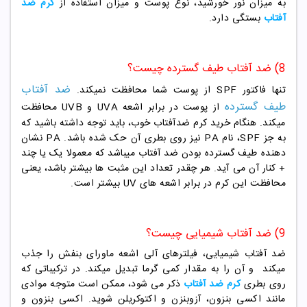
به میزان نور خورشید، نوع پوست و میزان استفاده از
کرم ضد
آفتاب
بستگی دارد.
8) ضد آفتاب طیف گسترده چیست؟
ضد آفتاب
تنها فاکتور SPF از پوست شما محافظت نمیکند.
طیف گسترده
از پوست در برابر اشعه UVA و UVB محافظت
میکند. هنگام خرید کرم ضدآفتاب خوب، باید توجه داشته باشید که
به جز SPF، نام PA نیز روی بطری آن حک شده باشد. PA نشان
دهنده طیف گسترده بودن ضد آفتاب میباشد که معمولا یک یا چند
+ کنار آن می آید. هر چقدر تعداد این مثبت ها بیشتر باشد، یعنی
محافظت این کرم در برابر اشعه های UV بیشتر است.
9) ضد آفتاب شیمیایی چیست؟
ضد آفتاب شیمیایی، فیلترهای آلی اشعه ماورای بنفش را جذب
میکند و آن را به مقدار کمی گرما تبدیل میکند. در ترکیباتی که
روی بطری
کرم ضد آفتاب
ذکر می شود، ممکن است متوجه موادی
مانند اکسی بنزون، آزوبنزن و اکتوکریلن شوید. اکسی بنزون و