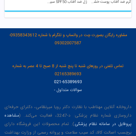
کرم ضد آفتاب پوست خشک و معمولی SPF 50 بژ روشن ...
ژل ضد آفتاب SPF50 سبیکتا
مشاوره رایگان بصورت چت در واتساپ و تلگرام با شماره 09358343612-
09302007587
تماس تلفنی در روزهای شنبه تا پنج شنبه از 8 صبح تا 4 عصر به شماره
02165389693
021-65389693
سوالات متداول
-
داروخانه آنلاین مهتاطب با نظارت دکتر رویا میرنظامی، دکترای حرفه‌ای
داروسازی شماره نظام پزشکی: د-3247، فعالیت می‌کند. (
مشاهده
پروفایل در سامانه نظام پزشکی
). تمام محصولات این فروشگاه دارای
برچسب اصالت کالا، کد سیب سلامت و پروانه رسمی از وزارت بهداشت