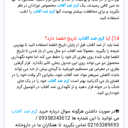
به سن کافی رسیدند، یک
کرم ضد آفتاب
مخصوص نوزادان در نظر
بگیرید و برای محافظت بیشتر پوست آنها
کرم ضد آفتاب
را اغلب
استفاده کنید.
14) آیا
کرم ضد آفتاب
تاریخ انقضا دارد؟
شما باید از ضد آفتاب قبل از پایان تاریخ انقضا استفاده کنید تا بهترین
نتیجه را بگیرید. معمولاً ضد آفتاب دو سال پس از باز شدن تا تاریخ
انقضا چاپ شده روی بطری اثر خود را حفظ می کند اما نحوه نگهداری
محصول نیز می تواند روی این جدول زمانی تاثیر بگذارد. قرار گرفتن
بطری در معرض نور مستقیم خورشید یا گرمای بیش از حد می تواند
باعث کاهش سریعتر مواد ضد آفتاب شود، بنابراین اگر وقت خود را در
فضای باز می گذرانید بهتر است
کرم ضد آفتاب
خود را در یک جای
خنک یا در حوله قرار دهید و از نگهداری ضد آفتاب در اتومبیل گرم
خودداری کنید.
☎️در صورت داشتن هرگونه سوال درباره خرید
کرم ضد آفتاب
می توانید با این شماره ها 09358343612 /
02165389693
تماس بگیرید تا همکاران ما در داروخانه