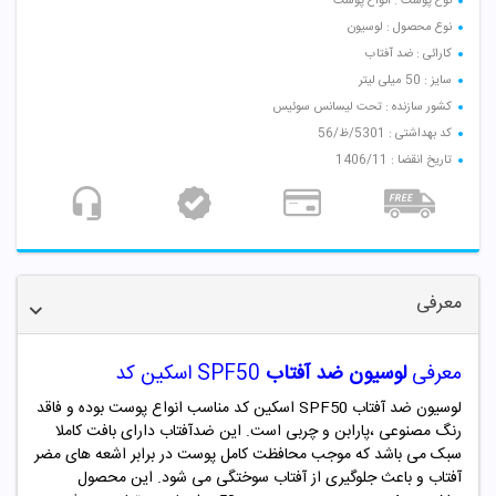
نوع پوست : انواع پوست
نوع محصول : لوسیون
کارائی : ضد آفتاب
سایز : 50 میلی لیتر
کشور سازنده : تحت لیسانس سوئیس
کد بهداشتی : 5301/ظ/56
تاریخ انقضا : 1406/11
معرفی
معرفی
لوسیون ضد آفتاب
SPF50 اسکین کد
لوسیون ضد آفتاب SPF50 اسکین کد مناسب انواع پوست بوده و فاقد
رنگ مصنوعی ،پارابن و چربی است. این ضدآفتاب دارای بافت کاملا
سبک می باشد که موجب محافظت کامل پوست در برابر اشعه های مضر
آفتاب و باعث جلوگیری از آفتاب سوختگی می شود. این محصول