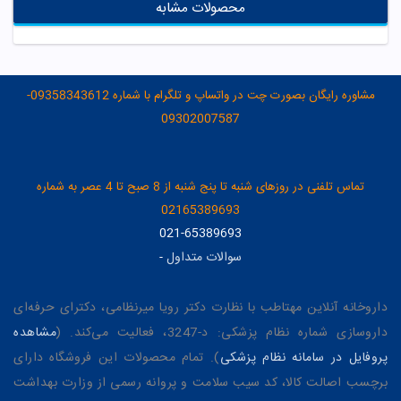
محصولات مشابه
مشاوره رایگان بصورت چت در واتساپ و تلگرام با شماره 09358343612-
09302007587
تماس تلفنی در روزهای شنبه تا پنج شنبه از 8 صبح تا 4 عصر به شماره
02165389693
021-65389693
سوالات متداول
-
داروخانه آنلاین مهتاطب با نظارت دکتر رویا میرنظامی، دکترای حرفه‌ای
داروسازی شماره نظام پزشکی: د-3247، فعالیت می‌کند. (
مشاهده
پروفایل در سامانه نظام پزشکی
). تمام محصولات این فروشگاه دارای
برچسب اصالت کالا، کد سیب سلامت و پروانه رسمی از وزارت بهداشت