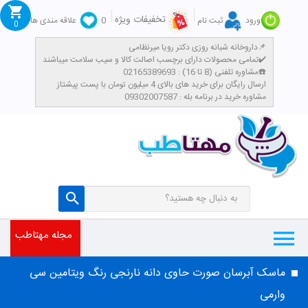
تخفیفات ویژه
ورود
ثبت نام
0
علاقه مندی ها
0
داروخانه شبانه روزی دکتر رویا میرنظامی📌
تمامی محصولات دارای برچسب اصالت کالا و سیب سلامت میباشند✔️
مشاوره تلفنی (8 تا 16) : 02165389693☎️
​ارسال رایگان برای خرید های بالای 4 میلیون تومان با پست پیشتاز
مشاوره خرید در برنامه بله : 09302007587
مجله مهتاطب
ماسک آبرسان صورت حاوی دانه نارنجی رنگ ویتامین سی
وارمی