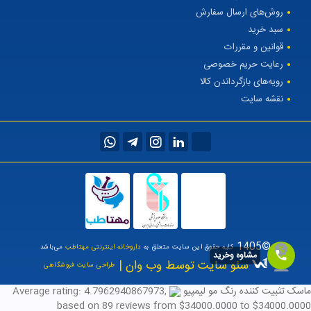
روش‌های ارسال سفارش
سبد خرید
قوانین و مقررات
رعایت حریم خصوصی
رویه‌های بازگرداندن کالا
نقشه سایت
©1405
کلیه حقوق این سایت متعلق به
داروخانه اینترنتی مهتاطب
می‌باشد
مشاوه وخرید
سئو سایت توسط وب وان |
طراحی سایت فروشگاهی
ماسک تثبیت کننده رنگ مو لیمپیو
,
4.7962940867973
Average rating:
based on
89
reviews
from $
34000.0000
to $
34000.0000