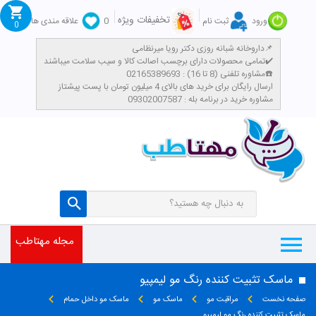
تخفیفات ویژه
ورود
ثبت نام
0
علاقه مندی ها
0
داروخانه شبانه روزی دکتر رویا میرنظامی📌
تمامی محصولات دارای برچسب اصالت کالا و سیب سلامت میباشند✔️
مشاوره تلفنی (8 تا 16) : 02165389693☎️
​ارسال رایگان برای خرید های بالای 4 میلیون تومان با پست پیشتاز
مشاوره خرید در برنامه بله : 09302007587
مجله مهتاطب
ماسک تثبیت کننده رنگ مو لیمپیو
صفحه نخست
مراقبت مو
ماسک مو
ماسک مو داخل حمام
ماسک تثبیت کننده رنگ مو لیمپیو