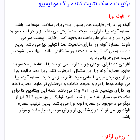
ترکیبات
ماسک تثبیت کننده رنگ مو لیمپیو
آلوئه ورا :
📌
آلوئه ورا دارای قابلیت های بسیار زیادی برای سلامتی موها می باشد.
عصاره آلوئه ورا دارای خاصیت ضد خارش می باشد. زیرا در اغلب موارد
شوره سر و یا سایر علل باعث به وجود آمدن خارش پوست سر می
شوند. عصاره آلوئه ورا دارای خاصیت ضد التهابی نیز می باشد. بدین
ترتیب زمانی که شوره سر باعث بروز مشکلاتی مانند التهاب می شود نیز
مزیت های فراوانی دارد.
افرادی که دارای موهای چرب دارند، می توانند با استفاده از محصولات
حاوی عصاره آلوئه ورا این مشکل را برطرف کنند. زیرا عصاره آلوئه ورا
در از بین بردن چربی اضافی موها تاثیر بسزایی دارد. عصاره آلوئه ورا
می تواند موها را نرم و لطیف، شاداب و درخشان تر نماید. عصاره آلوئه
ورا دارای ویتامین های A، E و C می باشد. همه این ویتامین ها برای
سلامت مو بسیار مفید می باشند. اسید فولیک و ویتامین B12 نیز از
دیگر مواد موجود در عصاره آلوئه ورا می باشند. بدین ترتیب عصاره
آلوئه ورا می تواند در پیشگیری از ریزش مو نیز بسیار مفید و موثر
باشد.
📌روغن آرگان: