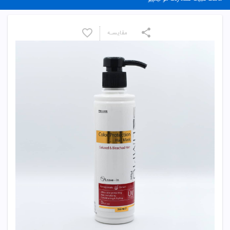
مقایسـه