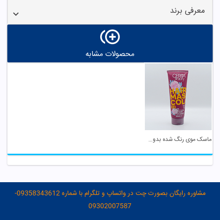
معرفی برند
محصولات مشابه
ماسک موی رنگ شده بدون سولفات آبکشی سریتا
مشاوره رایگان بصورت چت در واتساپ و تلگرام با شماره 09358343612-
09302007587