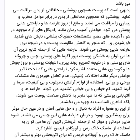
می باشد.
بدیهی است که پوست همچون پوششی محافظتی از بدن مراقبت می
نماید. پوششی که همچون محافظی از بدن در برابر عوامل مخرب و
بیماری زا مراقبت می نماید و مانع از بروز عارضه ها و ناراحتی هایی
پوستی می شود. عواملی آسیب رسان مانند رادیکال های آزاد موجود در
هوا، آلاینده های مضر، تشعشعات خطرناک بنفشی، تابش های شدید
خورشیدی و... که منجر به کاهش مقاومت پوست و در نتیجه بروز
عارضه هایی پوستی می شوند. عارضه هایی که از جمله شایع ترین آن
ها می توان به خشکی پوست، بروز اگزما های پوستی، چین و چروک
های پوستی و در نتیجه تسریع روند پیری، التهابات پوستی و بروز جوش
ها و کومدون هایی متعدد اشاره کرد. ناراحتی هایی که تحت تاثیر
عواملی دیگر مانند اختلالات ژنتیکی، عدم تعادل هورمون ها، مشکلات
روحی و روانی، استفاده از لوازم آرایش نامرغوب و بی کیفیت، سرما و
گرما شدید، کم خوابی و بی خوابی تشدید می شوند. عارضه ها و
التهاباتی پوستی که نه تنها منجر به کاهش سلامت پوست می شوند،
بلکه ظاهری نامناسب به چهره می بخشند.
از این رو همواره افراد به دنبال راه حل هایی آسان و در عین حال موثر
برای پیشگیری، بهبود و درمان عارضه هایی این چنینی می باشند. شیوه
هایی درمانی و موثر که از جمله اثربخش ترین آن ها می توان به
استفاده از ماسک
خاک رس و آووکادو
فریمن اشاره کرد.
ماسک
خاک رس و آووکادو
فریمن که برای اثربخشی بهتر و بیشتر آن