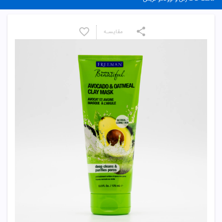
مقایسـه