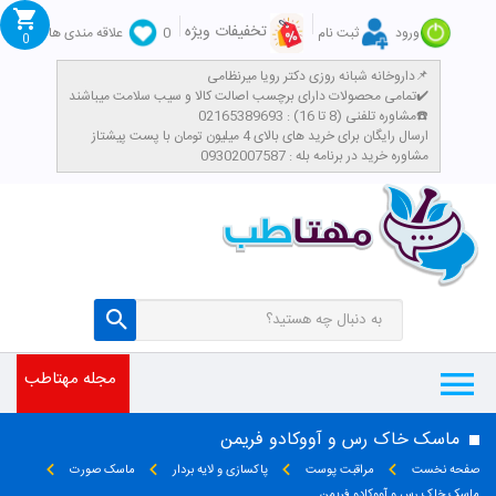
تخفیفات ویژه
ورود
ثبت نام
0
علاقه مندی ها
0
داروخانه شبانه روزی دکتر رویا میرنظامی📌
تمامی محصولات دارای برچسب اصالت کالا و سیب سلامت میباشند✔️
مشاوره تلفنی (8 تا 16) : 02165389693☎️
​ارسال رایگان برای خرید های بالای 4 میلیون تومان با پست پیشتاز
مشاوره خرید در برنامه بله : 09302007587
مجله مهتاطب
ماسک خاک رس و آووکادو فریمن
صفحه نخست
مراقبت پوست
پاکسازی و لایه بردار
ماسک صورت
ماسک خاک رس و آووکادو فریمن