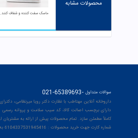
محصولات مشابه
ماسک سفت کننده و شفاف کنند
021-65389693
-
سوالات متداول
داروخانه آنلاین مهتاطب با نظارت دکتر رویا میرنظامی، دکترای حرفه‌ای دار
دارای برچسب اصالت کالا، کد سیب سلامت و پروانه رسمی از 
کاملاً مطمئن سازد. تمام محصولات پیش از ارائه به مشتریان 
شماره کارت جهت خرید محصولات : 6104337531945416 به نام رویا میرنظامی