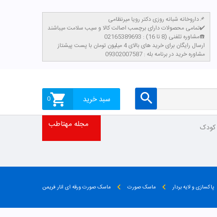
داروخانه شبانه روزی دکتر رویا میرنظامی📌
تمامی محصولات دارای برچسب اصالت کالا و سیب سلامت میباشند✔️
مشاوره تلفنی (8 تا 16) : 02165389693☎️
​ارسال رایگان برای خرید های بالای 4 میلیون تومان با پست پیشتاز
مشاوره خرید در برنامه بله : 09302007587
سبد خرید
0
مجله مهتاطب
 کودک
پاکسازی و لایه بردار
ماسک صورت
ماسک صورت ورقه ای انار فریمن