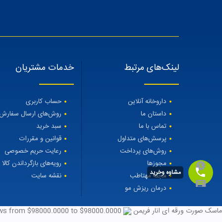
لینک‌های مرتبط
خدمات مشتریان
داروخانه آنلاین
حساب کاربری
داستان ما
روش‌های ارسال سفارش
تماس با ما
سبد خرید
پرسش‌های متداول
قوانین و مقررات
روش‌های پرداخت
رعایت حریم خصوصی
مجوزها
رویه‌های بازگرداندن کالا
مشاوه وخرید
مجله مهتاطب
نقشه سایت
درمان ریزش مو
ماسک صورت ورقه ای انار فریمن
98000.0000
to $
98000.0000
from $
ews