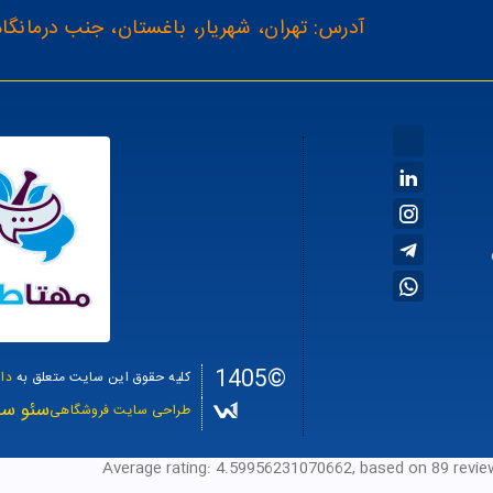
آدرس: تهران، شهریار، باغستان، جنب درمانگاه
©1405
کلیه حقوق این سایت متعلق به
دا
سئو سا
طراحی سایت فروشگاهی
Average rating:
4.59956231070662
, based on
89
revi