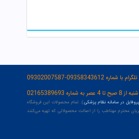
093583436-09302007587
ه 02165389693
وفایل در سامانه نظام پزشکی
). تمام محصولات این فروشگاه
یان محترم مهتاطب را از اصالت محصولاتی که تهیه می‌کنند