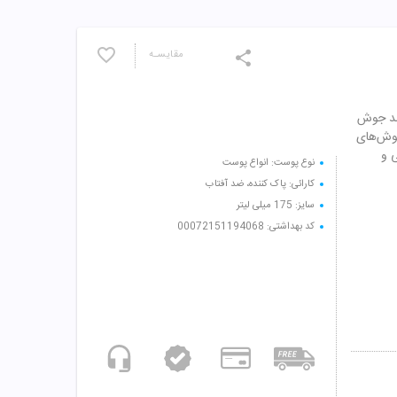
مقایسـه
ضد جوش
جوش‌های
ی و
نوع پوست: انواع پوست
کارائی: پاک کننده، ضد آفتاب
سایز: 175 میلی لیتر
کد بهداشتی: 00072151194068