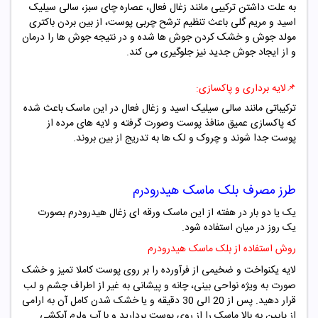
به علت داشتن ترکیبی مانند زغال فعال، عصاره چای سبز، سالی سیلیک
اسید و مریم گلی باعث تنظیم ترشح چربی پوست، از بین بردن باکتری
مولد جوش و خشک کردن جوش ها شده و در نتیجه جوش ها را درمان
و از ایجاد جوش جدید نیز جلوگیری می کند.
📌لایه برداری و پاکسازی:
ترکیباتی مانند سالی سیلیک اسید و زغال فعال در این ماسک باعث شده
که پاکسازی عمیق منافذ پوست وصورت گرفته و لایه های مرده از
پوست جدا شوند و چروک و لک ها به تدریج از بین بروند.
طرز مصرف بلک ماسک هیدرودرم
یک یا دو بار در هفته از این ماسک ورقه ای زغال هیدرودرم بصورت
یک روز در میان استفاده شود.
روش استفاده از بلک ماسک هیدرودرم
لایه یکنواخت و ضخیمی از فرآورده را بر روی پوست کاملا تمیز و خشک
صورت به ویژه نواحی بینی، چانه و پیشانی به غیر از اطراف چشم و لب
قرار دهید. پس از 20 الی 30 دقیقه و یا خشک شدن کامل آن به ارامی
از پایین به بالا ماسک را از روی پوست بردارید و با آب ولرم آبکشی