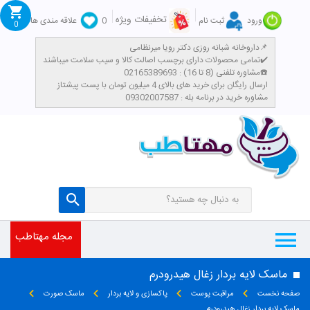
تخفیفات ویژه
ورود
ثبت نام
0
علاقه مندی ها
0
داروخانه شبانه روزی دکتر رویا میرنظامی📌
تمامی محصولات دارای برچسب اصالت کالا و سیب سلامت میباشند✔️
مشاوره تلفنی (8 تا 16) : 02165389693☎️
​ارسال رایگان برای خرید های بالای 4 میلیون تومان با پست پیشتاز
مشاوره خرید در برنامه بله : 09302007587
مجله مهتاطب
ماسک لایه بردار زغال هیدرودرم
صفحه نخست
مراقبت پوست
پاکسازی و لایه بردار
ماسک صورت
ماسک لایه بردار زغال هیدرودرم