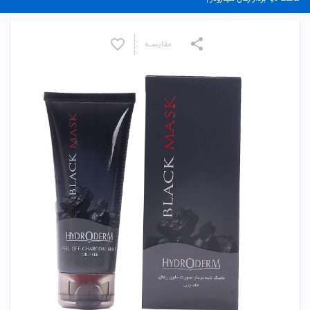
مقایسـه