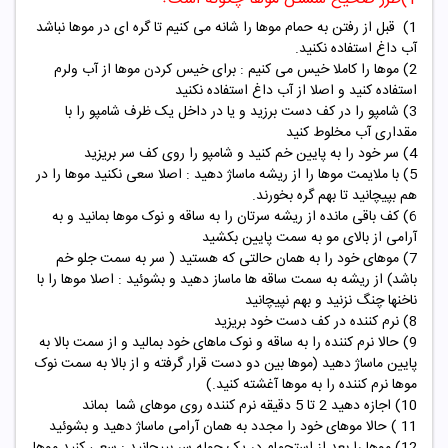
1) قبل از رفتن به حمام موها را شانه می کنیم تا گره ای در موها نباشد
آب داغ استفاده نکنید.
2) موها را کاملا خیس می کنیم : برای خیس کردن موها از آب ولرم
استفاده کنید و اصلا از آب داغ استفاده نکنید
3) شامپو را در کف دست برزید و یا در داخل یک ظرف شامپو را با
مقداری آب مخلوط کنید
4) سر خود را به پایین خم کنید و شامپو را روی کف سر بریزید
5) با ملایمت موها را از ریشه ماساژ دهید : اصلا سعی نکنید موها را در
هم بپیچانید تا بهم گره بخورند.
6) کف باقی مانده از ریشه سرتان را به ساقه و نوک موها بمانید و به
آرامی از بالای مو به سمت پایین بکشید
7) موهای خود را به همان حالتی که هستید ( سر به سمت جلو خم
باشد) از ریشه به سمت ساقه ها ماساز دهید و بشوئید : اصلا موها را با
ناخنها چنگ نزنید و بهم نپیچانید
8) نرم کننده در کف دست خود بریزید
9) حالا نرم کننده را به ساقه و نوک ماهای خود بمالید و از سمت بالا به
پایین ماساژ دهید (موها بین دو دست قرار گرفته و از بالا به سمت نوک
موها نرم کننده را به موها آغشته کنید.)
10) اجازه دهید 2 تا 5 دقیقه نرم کننده روی موهای شما بماند
11 ) حالا موهای خود را مجدد به همان آرامی ماساژ دهید و بشوئید
12) موها را بعد از استحمام در یک حوله سر بپیچانید : سعی کنید موها