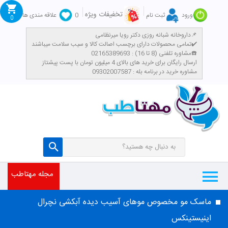
تخفیفات ویژه
ورود
ثبت نام
0
علاقه مندی ها
0
داروخانه شبانه روزی دکتر رویا میرنظامی📌
تمامی محصولات دارای برچسب اصالت کالا و سیب سلامت میباشند✔️
مشاوره تلفنی (8 تا 16) : 02165389693☎️
​ارسال رایگان برای خرید های بالای 4 میلیون تومان با پست پیشتاز
مشاوره خرید در برنامه بله : 09302007587
مجله مهتاطب
ماسک مو مخصوص موهای آسیب دیده آبکشی نچرال
اینیستینکس