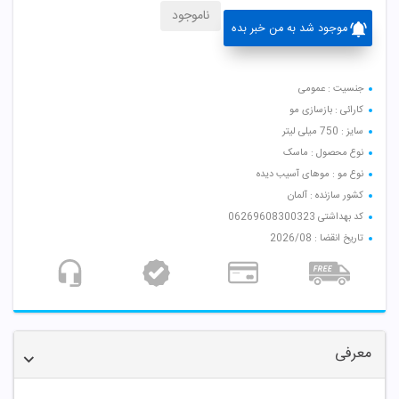
ناموجود
موجود شد به من خبر بده
جنسیت : عمومی
کارائی : بازسازی مو
سایز : 750 میلی لیتر
نوع محصول : ماسک
نوع مو : موهای آسیب دیده
کشور سازنده : آلمان
کد بهداشتی 06269608300323
تاریخ انقضا : 2026/08
معرفی