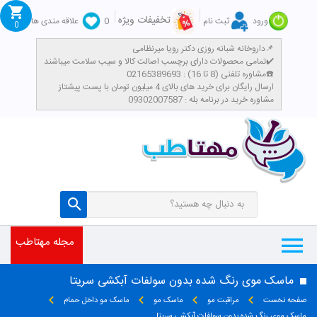
تخفیفات ویژه
ورود
ثبت نام
0
علاقه مندی ها
0
داروخانه شبانه روزی دکتر رویا میرنظامی📌
تمامی محصولات دارای برچسب اصالت کالا و سیب سلامت میباشند✔️
مشاوره تلفنی (8 تا 16) : 02165389693☎️
​ارسال رایگان برای خرید های بالای 4 میلیون تومان با پست پیشتاز
مشاوره خرید در برنامه بله : 09302007587
مجله مهتاطب
ماسک موی رنگ شده بدون سولفات آبکشی سریتا
صفحه نخست
مراقبت مو
ماسک مو
ماسک مو داخل حمام
ماسک موی رنگ شده بدون سولفات آبکشی سریتا