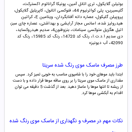
بوتیلن گلایکول، تری اتانل آمین، پونیکا گراناتوم اکسترکت،
گلیسیرین، پلی کواترنیوم 44، فنوکسی اتانول، کاپریلیل گلایکول،
پروپیلن گلیکول، عصاره دانه آفتابگردان، ویتامین E، کراتین
هیدرولیز شده، اسانس مجاز آرایشی و بهداشتی، عصاره چای سبز،
اتیل هگزیل متوکسی سینامات، بنزوفنون4، سدیم هیدروکساید،
دی سدیم ا.د.ت.ا، رنگ کد 14720، رنگ کد 15985، رنگ کد
42090، آب دیونیزه
طرز مصرف ماسک موی رنگ شده سریتا
ابتدا باید موهای خود را با شامپوی مناسب به خوبی تمیز کرد. سپس
مقداری از ماسک موی سریتا را بر روی ساقه موها قرار داده و با دست
از ریشه تا انتها موها را ماساژ دهید. بعد از گذشت 5 دقیقه می توان
اقدام به آبکشی موها کرد.
نکات مهم در مصرف و نگهداری از ماسک موی رنگ شده