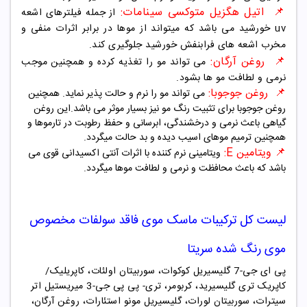
📌
اتیل هگزیل متوکسی سینامات:
از جمله فیلترهای اشعه
uv خورشید می باشد که میتواند از موها در برابر اثرات منفی و
مخرب اشعه های فرابنفش خورشید جلوگیری کند.
📌
روغن آرگان:
می تواند مو را تغذیه کرده و همچنین موجب
نرمی و لطافت مو ها بشود.
📌
روغن جوجوبا:
می تواند مو را نرم و حالت پذیر نماید. همچنین
روغن جوجوبا برای تثبیت رنگ مو نیز بسیار موثر می باشد.
این روغن
گیاهی باعث نرمی و درخشندگی، ابرسانی و حفظ رطوبت در تارموها و
همچنین ترمیم موهای اسیب دیده و بد حالت میگردد.
📌 ویتامین E
:
ویتامینی نرم کننده با اثرات آنتی اکسیدانی قوی می
باشد که باعث محافظت و نرمی و لطافت موها میگردد.
لیست کل ترکیبات ماسک موی فاقد سولفات مخصوص
موی رنگ شده سریتا
پی ای جی-7 گلیسیریل کوکوات، سوربیتان اولئات، کاپریلیک/
کاپریک تری گلیسیرید، کربومر، تری- پی پی جی-3 میریستیل اتر
سیترات، سوربیتان لورات، گلیسیریل مونو استئارات، روغن آرگان،