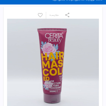
مقایسـه