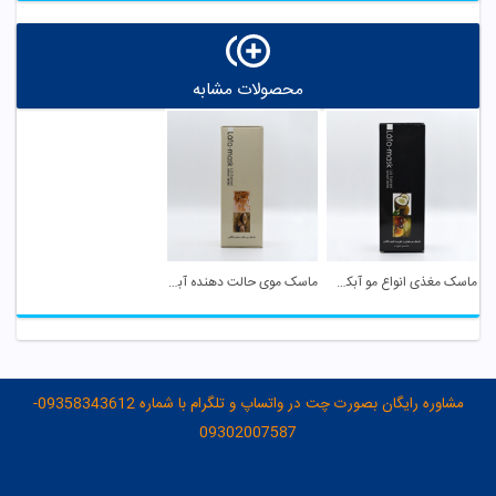
محصولات مشابه
ماسک مغذی انواع مو آبکشی لافارر
ماسک موی حالت دهنده آبکشی لافارر
مشاوره رایگان بصورت چت در واتساپ و تلگرام با شماره 09358343612-
09302007587