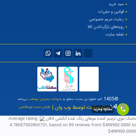
سبد خرید
قوانین و مقررات
رعایت حریم خصوصی
رویه‌های بازگرداندن کالا
نقشه سایت
©1405
کلیه حقوق این سایت متعلق به
داروخانه اینترنتی مهتاطب
می‌باشد
سئو سایت توسط وب وان |
طراحی سایت فروشگاهی
مشاوه وخرید
ماسک موی ترمیم کننده موهای رنگ شده آبکشی لافارر
Average rating:
4.78687302860751
, based on
89
reviews
from $
498900.0000
to
$
498900.0000