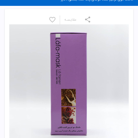
مقایسـه