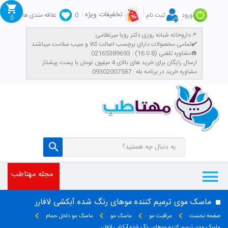
تخفیفات ویژه
ورود
ثبت نام
0
علاقه مندی ها
0
داروخانه شبانه روزی دکتر رویا میرنظامی📌
تمامی محصولات دارای برچسب اصالت کالا و سیب سلامت میباشند✔️
مشاوره تلفنی (8 تا 16) : 02165389693☎️
​ارسال رایگان برای خرید های بالای 4 میلیون تومان با پست پیشتاز
مشاوره خرید در برنامه بله : 09302007587
مجله مهتاطب
ماسک موی ترمیم کننده موهای رنگ شده آبکشی لافارر
صفحه نخست
مراقبت مو
ماسک مو
ماسک مو داخل حمام
ماسک موی ترمیم کننده موهای رنگ شده آبکشی لافارر