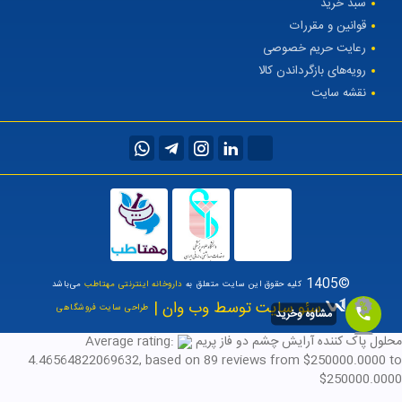
سبد خرید
قوانین و مقررات
رعایت حریم خصوصی
رویه‌های بازگرداندن کالا
نقشه سایت
©1405
کلیه حقوق این سایت متعلق به
داروخانه اینترنتی مهتاطب
می‌باشد
سئو سایت توسط وب وان |
طراحی سایت فروشگاهی
مشاوه وخرید
محلول پاک کننده آرایش چشم دو فاز پریم
Average rating:
4.46564822069632
, based on
89
reviews
from $
250000.0000
to
$
250000.0000