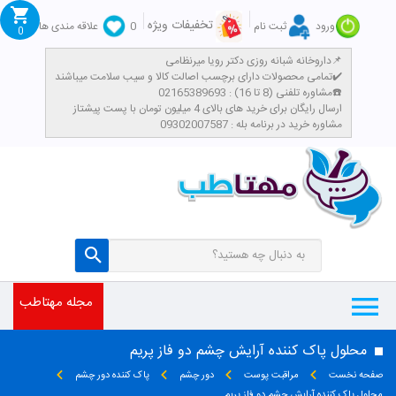
تخفیفات ویژه
ورود
ثبت نام
0
علاقه مندی ها
0
داروخانه شبانه روزی دکتر رویا میرنظامی📌
تمامی محصولات دارای برچسب اصالت کالا و سیب سلامت میباشند✔️
مشاوره تلفنی (8 تا 16) : 02165389693☎️
​ارسال رایگان برای خرید های بالای 4 میلیون تومان با پست پیشتاز
مشاوره خرید در برنامه بله : 09302007587
مجله مهتاطب
محلول پاک کننده آرایش چشم دو فاز پریم
صفحه نخست
مراقبت پوست
دور چشم
پاک کننده دور چشم
محلول پاک کننده آرایش چشم دو فاز پریم