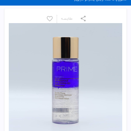
مقایسـه