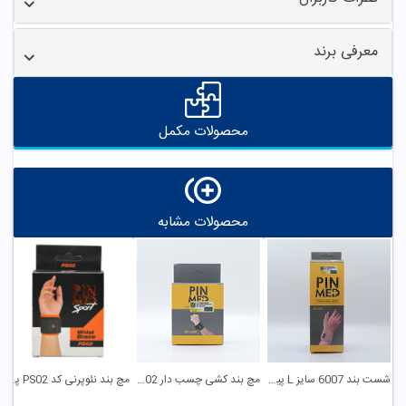
معرفی برند
محصولات مکمل
محصولات مشابه
شست بند 6007 سایز L پین مد
مچ بند کشی چسب دار 6002 پین مد
مچ بند نئوپرنی کد PS02 پین مد