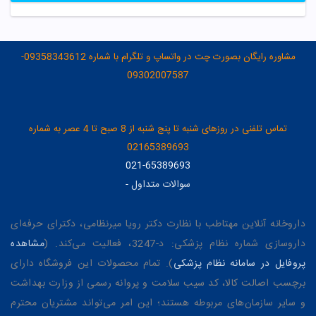
مشاوره رایگان بصورت چت در واتساپ و تلگرام با شماره 09358343612-
09302007587
تماس تلفنی در روزهای شنبه تا پنج شنبه از 8 صبح تا 4 عصر به شماره
02165389693
021-65389693
سوالات متداول
-
داروخانه آنلاین مهتاطب با نظارت دکتر رویا میرنظامی، دکترای حرفه‌ای
داروسازی شماره نظام پزشکی: د-3247، فعالیت می‌کند. (
مشاهده
پروفایل در سامانه نظام پزشکی
). تمام محصولات این فروشگاه دارای
برچسب اصالت کالا، کد سیب سلامت و پروانه رسمی از وزارت بهداشت
و سایر سازمان‌های مربوطه هستند؛ این امر می‌تواند مشتریان محترم