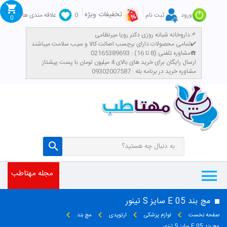
تخفیفات ویژه
ورود
ثبت نام
0
علاقه مندی ها
0
داروخانه شبانه روزی دکتر رویا میرنظامی📌
تمامی محصولات دارای برچسب اصالت کالا و سیب سلامت میباشند✔️
مشاوره تلفنی (8 تا 16) : 02165389693☎️
​ارسال رایگان برای خرید های بالای 4 میلیون تومان با پست پیشتاز
مشاوره خرید در برنامه بله : 09302007587
مجله مهتاطب
مچ بند E 05 سایز S تینور
صفحه نخست
لوازم پزشکی
ارتوپدی
مچ بند
مچ بند E 05 سایز S تینور