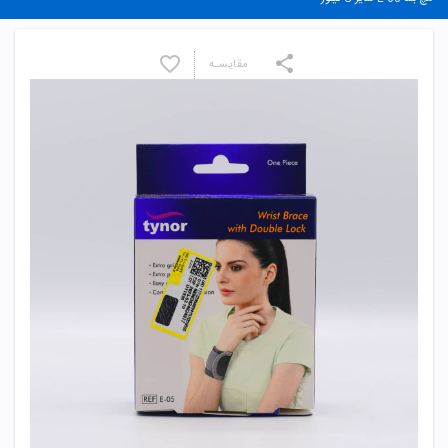
مقایسـه