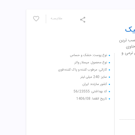
مقایسـه
یک
سب ترین
حاوی
 نرمی و
نوع پوست: خشک و حساس
نوع محصول: میسلار واتر
کارائی: مرطوب کننده و پاک کننده قوی
سایز: 240 میلی لیتر
کشور سازنده: ایران
کد بهداشتی: 56/23555
تاریخ انقضا: 1406/08