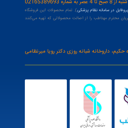
ه 02165389693
وفایل در سامانه نظام پزشکی
). تمام محصولات این فروشگاه
یان محترم مهتاطب را از اصالت محصولاتی که تهیه می‌کنند
 حکیم، داروخانه شبانه روزی دکتر رویا میرنظامی