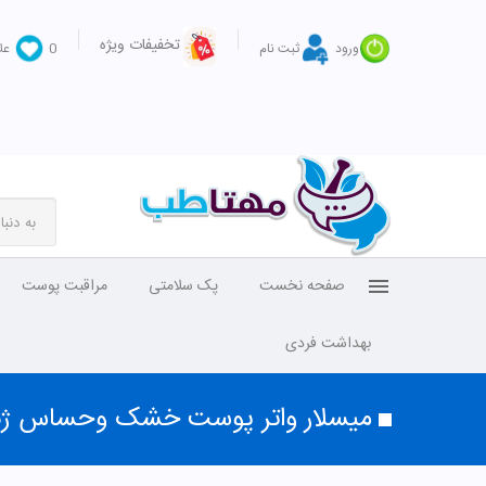
تخفیفات ویژه
ورود
ثبت نام
0
عل
صفحه نخست
پک سلامتی
مراقبت پوست
بهداشت فردی
میسلار واتر پوست خشک وحساس ژنو