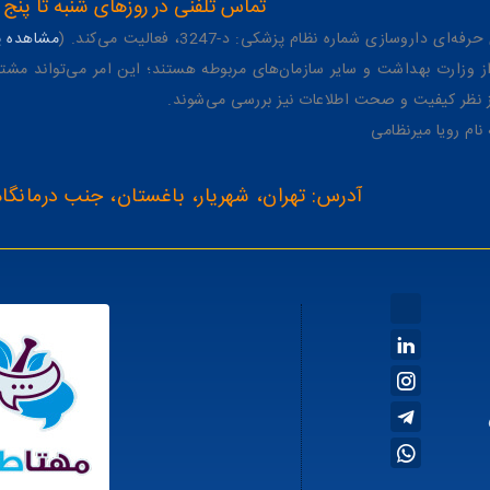
تماس تلفنی در روزهای شنبه تا پنج شنبه از 8 صبح تا 4 عصر به شمار
وسازی شماره نظام پزشکی: د-3247، فعالیت می‌کند. (
مشاهده پر
وزارت بهداشت و سایر سازمان‌های مربوطه هستند؛ این امر می‌تواند مشتر
از نظر کیفیت و صحت اطلاعات نیز بررسی می‌شوند.
آدرس: تهران، شهریار، باغستان، جنب درمانگاه