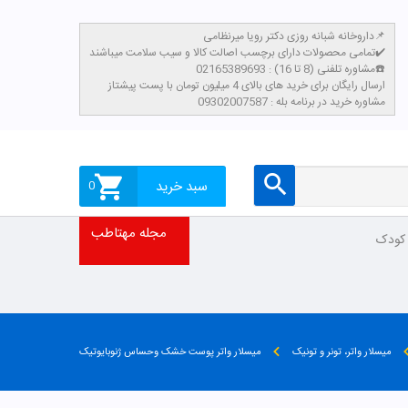
داروخانه شبانه روزی دکتر رویا میرنظامی📌
تمامی محصولات دارای برچسب اصالت کالا و سیب سلامت میباشند✔️
مشاوره تلفنی (8 تا 16) : 02165389693☎️
​ارسال رایگان برای خرید های بالای 4 میلیون تومان با پست پیشتاز
مشاوره خرید در برنامه بله : 09302007587
سبد خرید
0
مجله مهتاطب
 کودک
میسلار واتر، تونر و تونیک
میسلار واتر پوست خشک وحساس ژنوبایوتیک