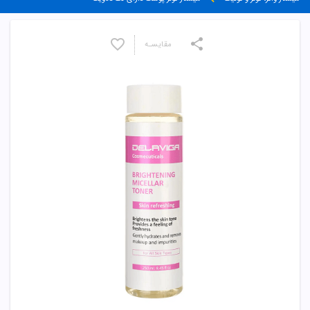
مقایسـه