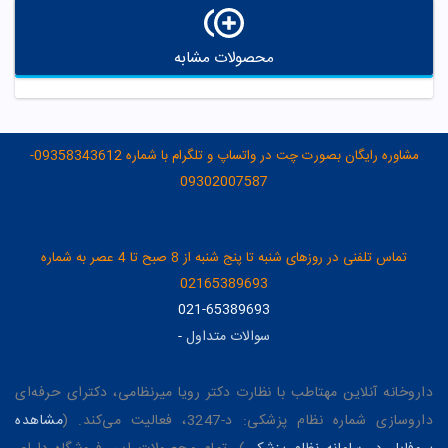
محصولات مشابه
مشاوره رایگان بصورت چت در واتساپ و تلگرام با شماره 09358343612-
09302007587
تماس تلفنی در روزهای شنبه تا پنج شنبه از 8 صبح تا 4 عصر به شماره
02165389693
021-65389693
سوالات متداول
-
داروخانه آنلاین مهتاطب با نظارت دکتر رویا میرنظامی، دکترای حرفه‌ای
داروسازی شماره نظام پزشکی: د-3247، فعالیت می‌کند. (
مشاهده