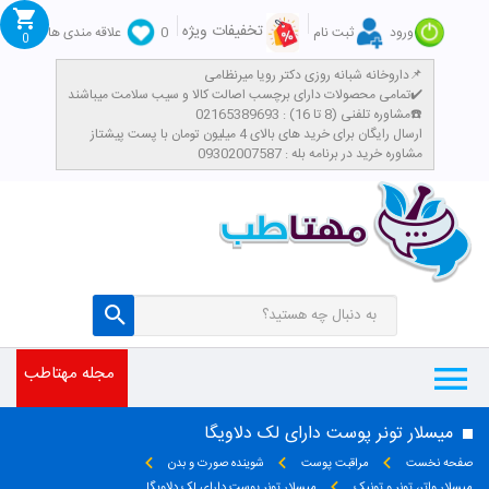
تخفیفات ویژه
ورود
ثبت نام
0
علاقه مندی ها
0
داروخانه شبانه روزی دکتر رویا میرنظامی📌
تمامی محصولات دارای برچسب اصالت کالا و سیب سلامت میباشند✔️
مشاوره تلفنی (8 تا 16) : 02165389693☎️
​ارسال رایگان برای خرید های بالای 4 میلیون تومان با پست پیشتاز
مشاوره خرید در برنامه بله : 09302007587
مجله مهتاطب
میسلار تونر پوست دارای لک دلاویگا
صفحه نخست
مراقبت پوست
شوینده صورت و بدن
میسلار واتر، تونر و تونیک
میسلار تونر پوست دارای لک دلاویگا