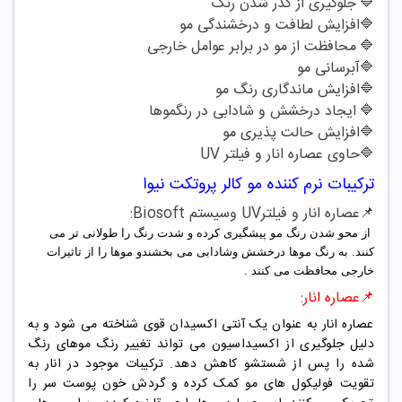
🔷
جلوگیری از کدر شدن رنگ
🔷
افزایش لطافت و درخشندگی مو
🔷
محافظت از مو در برابر عوامل خارجی
🔷
آبرسانی مو
🔷
افزایش ماندگاری رنگ مو
🔷
ایجاد درخشش و شادابی در رنگموها
🔷
افزایش حالت پذیری مو
🔷
حاوی عصاره انار و فیلتر
UV
ترکیبات
نرم کننده مو کالر پروتکت نیوا
📌عصاره انار و فیلترUV وسیستم Biosoft:
از محو شدن رنگ مو پیشگیری کرده و شدت رنگ را طولانی تر می
کنند. به رنگ موها درخشش وشادابی می بخشندو موها را از تاثیرات
خارجی محافظت می کنند .
📌عصاره انار:
عصاره انار به عنوان یک آنتی اکسیدان قوی شناخته می شود و به
دلیل جلوگیری از اکسیداسیون می تواند تغییر رنگ موهای رنگ
شده را پس از شستشو کاهش دهد. ترکیبات موجود در انار به
تقویت فولیکول های مو کمک کرده و گردش خون پوست سر را