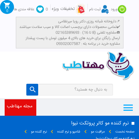
تخفیفات ویژه
ورود
ثبت نام
0
علاقه مندی ها
0
داروخانه شبانه روزی دکتر رویا میرنظامی📌
تمامی محصولات دارای برچسب اصالت کالا و سیب سلامت میباشند✔️
مشاوره تلفنی (8 تا 16) : 02165389693☎️
​ارسال رایگان برای خرید های بالای 4 میلیون تومان با پست پیشتاز
مشاوره خرید در برنامه بله : 09302007587
مجله مهتاطب
نرم کننده مو کالر پروتکت نیوا
صفحه نخست
مراقبت مو
شامپو و نرم کننده
نرم کننده مو
نرم کننده مو کالر پروتکت نیوا