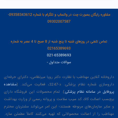
مشاوره رایگان بصورت چت در واتساپ و تلگرام با شماره 09358343612-
09302007587
تماس تلفنی در روزهای شنبه تا پنج شنبه از 8 صبح تا 4 عصر به شماره
02165389693
021-65389693
سوالات متداول
-
داروخانه آنلاین مهتاطب با نظارت دکتر رویا میرنظامی، دکترای حرفه‌ای
داروسازی شماره نظام پزشکی: د-3247، فعالیت می‌کند. (
مشاهده
پروفایل در سامانه نظام پزشکی
). تمام محصولات این فروشگاه دارای
برچسب اصالت کالا، کد سیب سلامت و پروانه رسمی از وزارت بهداشت
و سایر سازمان‌های مربوطه هستند؛ این امر می‌تواند مشتریان محترم
مهتاطب را از اصالت محصولاتی که تهیه می‌کنند کاملاً مطمئن سازد.