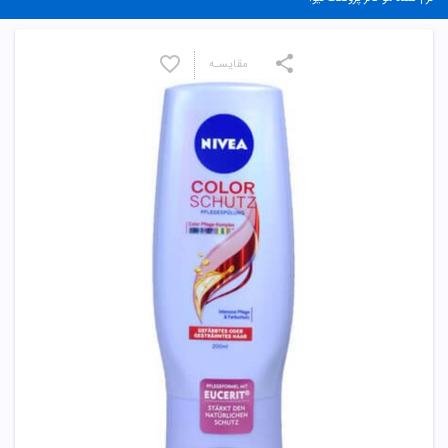
مقایسـه