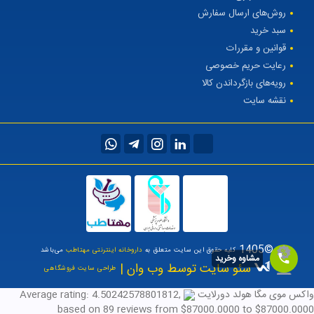
روش‌های ارسال سفارش
سبد خرید
قوانین و مقررات
رعایت حریم خصوصی
رویه‌های بازگرداندن کالا
نقشه سایت
©1405
کلیه حقوق این سایت متعلق به
داروخانه اینترنتی مهتاطب
می‌باشد
مشاوه وخرید
سئو سایت توسط وب وان |
طراحی سایت فروشگاهی
واکس موی مگا هولد دورلایت
,
4.50242578801812
Average rating:
based on
89
reviews
from $
87000.0000
to $
87000.0000