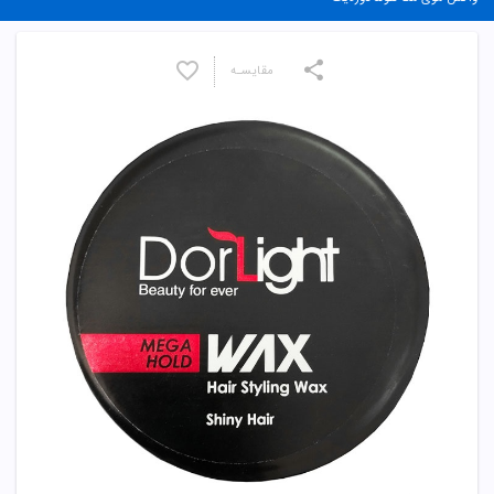
مقایسـه