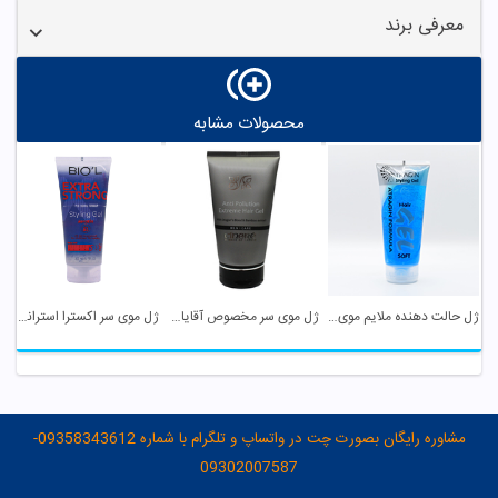
معرفی برند
محصولات مشابه
ژل حالت دهنده ملایم موی سر عطر آگین
ژل موی سر مخصوص آقایان سینره
ژل موی سر اکسترا استرانگ بیول
مشاوره رایگان بصورت چت در واتساپ و تلگرام با شماره 09358343612-
09302007587