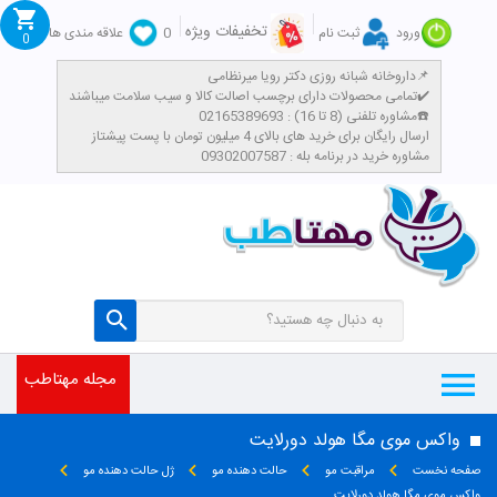
تخفیفات ویژه
ورود
ثبت نام
0
علاقه مندی ها
0
داروخانه شبانه روزی دکتر رویا میرنظامی📌
تمامی محصولات دارای برچسب اصالت کالا و سیب سلامت میباشند✔️
مشاوره تلفنی (8 تا 16) : 02165389693☎️
​ارسال رایگان برای خرید های بالای 4 میلیون تومان با پست پیشتاز
مشاوره خرید در برنامه بله : 09302007587
مجله مهتاطب
واکس موی مگا هولد دورلایت
صفحه نخست
مراقبت مو
حالت دهنده مو
ژل حالت دهنده مو
واکس موی مگا هولد دورلایت