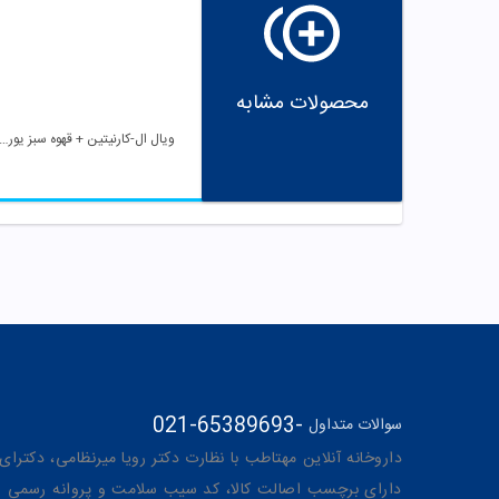
محصولات مشابه
ویال ال-کارنیتین + قهوه سبز یوروو
021-65389693
-
سوالات متداول
داروخانه آنلاین مهتاطب با نظارت دکتر رویا میرنظامی، دکترای حرفه‌ای دار
دارای برچسب اصالت کالا، کد سیب سلامت و پروانه رسمی از 