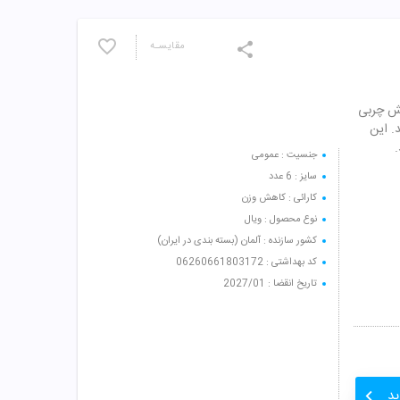
مقایسـه
یش چربی
. این
جنسیت : عمومی
سایز : 6 عدد
کارائی : کاهش وزن
نوع محصول : ویال
کشور سازنده : آلمان (بسته بندی در ایران)
کد بهداشتی : 06260661803172
تاریخ انقضا : 2027/01
ید