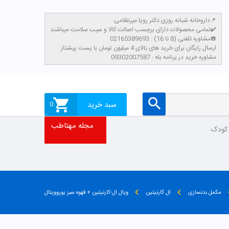
داروخانه شبانه روزی دکتر رویا میرنظامی📌
تمامی محصولات دارای برچسب اصالت کالا و سیب سلامت میباشند✔️
مشاوره تلفنی (8 تا 16) : 02165389693☎️
​ارسال رایگان برای خرید های بالای 4 میلیون تومان با پست پیشتاز
مشاوره خرید در برنامه بله : 09302007587
سبد خرید
0
مجله مهتاطب
 کودک
مکمل بدنسازی
ال کارنیتین
ویال ال-کارنیتین + قهوه سبز یوروویتال