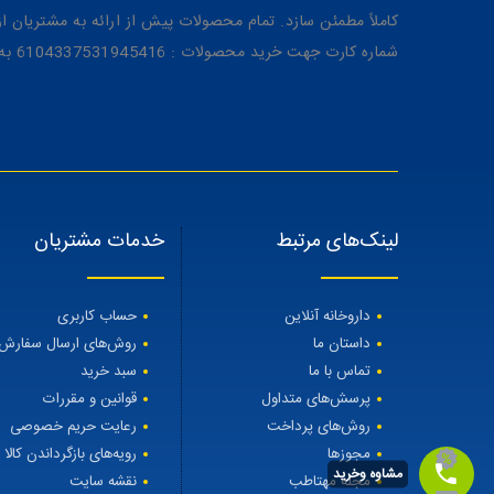
کاملاً مطمئن سازد. تمام محصولات پیش از ارائه به مشتریان 
شماره کارت جهت خرید محصولات : 6104337531945416 به نام رویا میرنظامی
لینک‌های مرتبط
خدمات مشتریان
داروخانه آنلاین
حساب کاربری
داستان ما
روش‌های ارسال سفارش
تماس با ما
سبد خرید
پرسش‌های متداول
قوانین و مقررات
روش‌های پرداخت
رعایت حریم خصوصی
مجوزها
رویه‌های بازگرداندن کالا
مشاوه وخرید
مجله مهتاطب
نقشه سایت