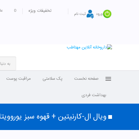
تخفیفات ویژه
0
عل
ورود
ثبت نام
صفحه نخست
پک سلامتی
مراقبت پوست
بهداشت فردی
ویال ال-کارنیتین + قهوه سبز یوروویتا