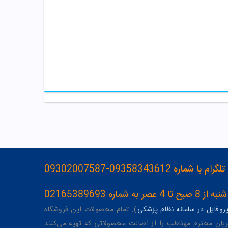
093583436-09302007587
ه 02165389693
وفایل در سامانه نظام پزشکی
). تمام محصولات این فروشگاه
یان محترم مهتاطب را از اصالت محصولاتی که تهیه می‌کنند