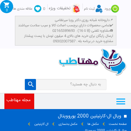
تخفیفات ویژه
ورود
ثبت نام
0
علاقه مندی ها
0
داروخانه شبانه روزی دکتر رویا میرنظامی📌
تمامی محصولات دارای برچسب اصالت کالا و سیب سلامت میباشند✔️
مشاوره تلفنی (8 تا 16) : 02165389693☎️
​ارسال رایگان برای خرید های بالای 4 میلیون تومان با پست پیشتاز
مشاوره خرید در برنامه بله : 09302007587
مجله مهتاطب
ویال ال-کارنیتین 2000 یوروویتال
صفحه نخست
مکمل ها
مکمل بدنسازی
ال کارنیتین
ویال ال-کارنیتین 2000 یوروویتال