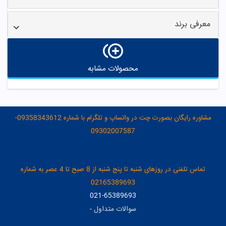
معرفی برند
محصولات مشابه
مشاوره رایگان بصورت چت در واتساپ و تلگرام با شماره 09358343612-
09302007587
تماس تلفنی در روزهای شنبه تا پنج شنبه از 8 صبح تا 4 عصر به شماره
02165389693
021-65389693
سوالات متداول
-