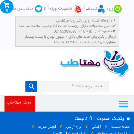
تخفیفات ویژه
ورود
ثبت نام
0
علاقه مندی ها
0
داروخانه شبانه روزی دکتر رویا میرنظامی📌
تمامی محصولات دارای برچسب اصالت کالا و سیب سلامت میباشند✔️
مشاوره تلفنی (8 تا 16) : 02165389693☎️
​ارسال رایگان برای خرید های بالای 4 میلیون تومان با پست پیشتاز
مشاوره خرید در برنامه بله : 09302007587
مجله مهتاطب
پنکیک اسموت 01 کالیستا
صفحه نخست
آرایشی
لوازم آرایش
آرایش صورت
پنکک و کرم پودر و رژگونه
پنکیک اسموت 01 کالیستا