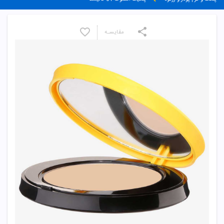
مقایسـه