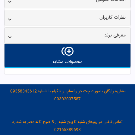
نظرات کاربران
معرفی برند
محصولات مشابه
مشاوره رایگان بصورت چت در واتساپ و تلگرام با شماره 09358343612-
09302007587
تماس تلفنی در روزهای شنبه تا پنج شنبه از 8 صبح تا 4 عصر به شماره
02165389693