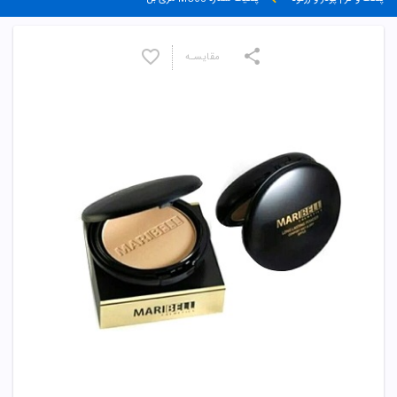
مقایسـه