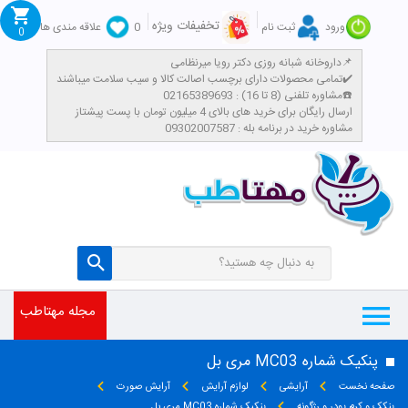
تخفیفات ویژه
ورود
ثبت نام
0
علاقه مندی ها
0
داروخانه شبانه روزی دکتر رویا میرنظامی📌
تمامی محصولات دارای برچسب اصالت کالا و سیب سلامت میباشند✔️
مشاوره تلفنی (8 تا 16) : 02165389693☎️
​ارسال رایگان برای خرید های بالای 4 میلیون تومان با پست پیشتاز
مشاوره خرید در برنامه بله : 09302007587
مجله مهتاطب
پنکیک شماره MC03 مری بل
صفحه نخست
آرایشی
لوازم آرایش
آرایش صورت
پنکک و کرم پودر و رژگونه
پنکیک شماره MC03 مری بل