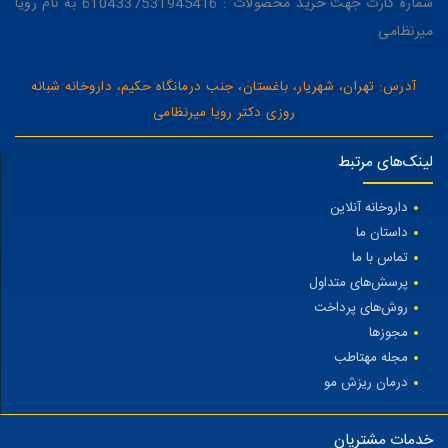
شماره کارت جهت خرید محصولات : 6104337531945416 به نام رویا
میرنظامی
آدرس: تهران، شهریار، باغستان، جنب درمانگاه حکیم، داروخانه شبانه
روزی دکتر رویا میرنظامی
لینک‌های مرتبط
داروخانه آنلاین
داستان ما
تماس با ما
پرسش‌های متداول
روش‌های پرداخت
مجوزها
مجله مهتاطب
درمان ریزش مو
خدمات مشتریان