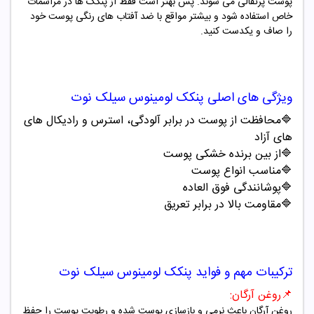
پوست پرتقالی می شوند
. پس بهتر است فقط از پنکک ها در مراسمات
خاص استفاده شود و بیشتر مواقع با ضد آفتاب های رنگی پوست خود
را صاف و یکدست کنید.
ویژگی های اصلی
پنکک
لومینوس سیلک نوت
🔷محافظت از پوست در برابر آلودگی، استرس و رادیکال های
های آزاد
🔷
از بین برنده خشکی پوست
🔷
مناسب انواع پوست
🔷
پوشانندگی فوق العاده
🔷
مقاومت بالا در برابر تعریق
ترکیبات مهم و فواید
پنکک
لومینوس سیلک نوت
📌
روغن آرگان
:
روغن آرگان باعث نرمی و بازسازی پوست شده و رطوبت پوست را حفظ