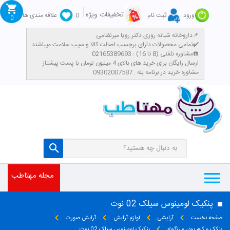
تخفیفات ویژه
ورود
ثبت نام
0
علاقه مندی ها
0
داروخانه شبانه روزی دکتر رویا میرنظامی📌
تمامی محصولات دارای برچسب اصالت کالا و سیب سلامت میباشند✔️
مشاوره تلفنی (8 تا 16) : 02165389693☎️
​ارسال رایگان برای خرید های بالای 4 میلیون تومان با پست پیشتاز
مشاوره خرید در برنامه بله : 09302007587
مجله مهتاطب
پنکیک لومینوس سیلک 02 نوت
صفحه نخست
آرایشی
لوازم آرایش
آرایش صورت
پنکک و کرم پودر و رژگونه
پنکیک لومینوس سیلک 02 نوت