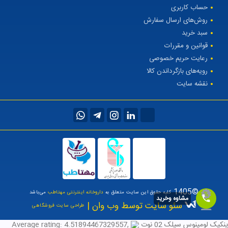
حساب کاربری
روش‌های ارسال سفارش
سبد خرید
قوانین و مقررات
رعایت حریم خصوصی
رویه‌های بازگرداندن کالا
نقشه سایت
©1405
کلیه حقوق این سایت متعلق به
داروخانه اینترنتی مهتاطب
می‌باشد
مشاوه وخرید
سئو سایت توسط وب وان |
طراحی سایت فروشگاهی
پنکیک لومینوس سیلک 02 نوت
,
4.51894467329557
Average rating: