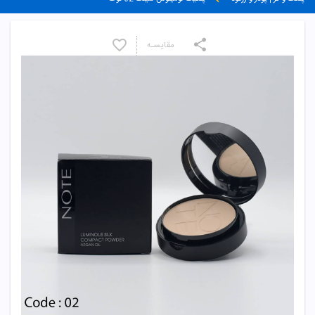
مقایسـه