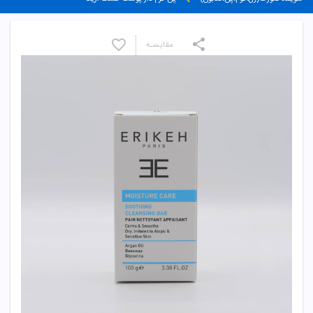
مقایسـه