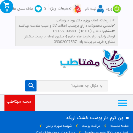
تخفیفات ویژه
ورود
ثبت نام
0
علاقه مندی ها
0
داروخانه شبانه روزی دکتر رویا میرنظامی📌
تمامی محصولات دارای برچسب اصالت کالا و سیب سلامت میباشند✔️
مشاوره تلفنی (8 تا 16) : 02165389693☎️
​ارسال رایگان برای خرید های بالای 4 میلیون تومان با پست پیشتاز
مشاوره خرید در برنامه بله : 09302007587
مجله مهتاطب
پن کرم دار پوست خشک اریکه
صفحه نخست
مراقبت پوست
شوینده صورت و بدن
شوینده صورت(ژل،فوم،پن،صابون)
پن کرم دار پوست خشک اریکه