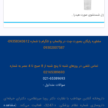
ژل شستشوی صورت هیدراویت ویتالیر
مشاوره رایگان بصورت چت در واتساپ و تلگرام با شماره 09358343612-
09302007587
تماس تلفنی در روزهای شنبه تا پنج شنبه از 8 صبح تا 4 عصر به شماره
02165389693
021-65389693
سوالات متداول
-
داروخانه آنلاین مهتاطب با نظارت دکتر رویا میرنظامی، دکترای حرفه‌ای
داروسازی شماره نظام پزشکی: د-3247، فعالیت می‌کند. (
مشاهده