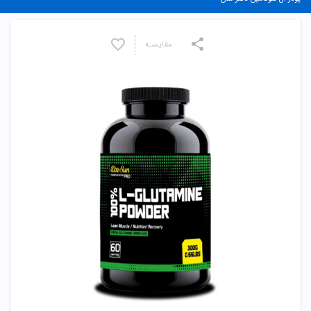
مقایسـه