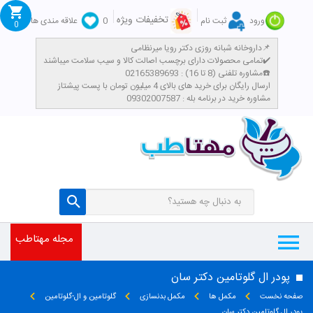
تخفیفات ویژه
ورود
ثبت نام
0
علاقه مندی ها
0
داروخانه شبانه روزی دکتر رویا میرنظامی📌
تمامی محصولات دارای برچسب اصالت کالا و سیب سلامت میباشند✔️
مشاوره تلفنی (8 تا 16) : 02165389693☎️
​ارسال رایگان برای خرید های بالای 4 میلیون تومان با پست پیشتاز
مشاوره خرید در برنامه بله : 09302007587
مجله مهتاطب
پودر ال گلوتامین دکتر سان
صفحه نخست
مکمل ها
مکمل بدنسازی
گلوتامین و ال-گلوتامین
پودر ال گلوتامین دکتر سان