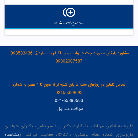
محصولات مشابه
مشاوره رایگان بصورت چت در واتساپ و تلگرام با شماره 09358343612-
09302007587
تماس تلفنی در روزهای شنبه تا پنج شنبه از 8 صبح تا 4 عصر به شماره
02165389693
021-65389693
سوالات متداول
-
داروخانه آنلاین مهتاطب با نظارت دکتر رویا میرنظامی، دکترای حرفه‌ای
داروسازی شماره نظام پزشکی: د-3247، فعالیت می‌کند. (
مشاهده