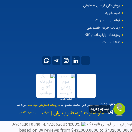
روش‌های ارسال سفارش
سبد خرید
قوانین و مقررات
رعایت حریم خصوصی
رویه‌های بازگرداندن کالا
نقشه سایت
©1405
کلیه حقوق این سایت متعلق به
داروخانه اینترنتی مهتاطب
می‌باشد
مشاوه وخرید
سئو سایت توسط وب وان |
طراحی سایت فروشگاهی
پودر بی سی ای ای فارماتک
,
4.47286280546005
Average rating:
based on
89
reviews
from $
432000.0000
to $
432000.0000