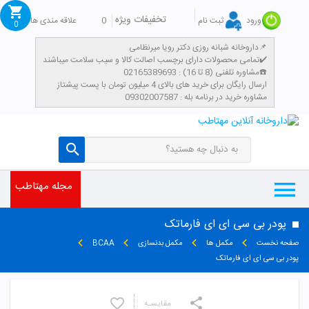
تخفیفات ویژه
0
علاقه مندی ها
ورود
ثبت نام
0
داروخانه شبانه روزی دکتر رویا میرنظامی📌
تمامی محصولات دارای برچسب اصالت کالا و سیب سلامت میباشند✔️
مشاوره تلفنی (8 تا 16) : 02165389693☎️
​ارسال رایگان برای خرید های بالای 4 میلیون تومان با پست پیشتاز
مشاوره خرید در برنامه بله : 09302007587
مجله مهتاطب
پودر بی سی ای ای فارماتک
صفحه نخست
مکمل ها
مکمل بدنسازی
BCAA
پودر بی سی ای ای فارماتک
مقایسـه