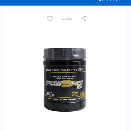
مقایسـه