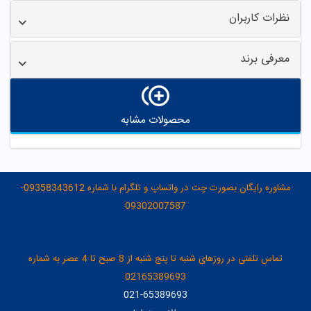
نظرات کاربران
معرفی برند
محصولات مشابه
مشاوره رایگان بصورت چت در واتساپ و تلگرام با شماره 09358343612-
09302007587
تماس تلفنی در روزهای شنبه تا پنج شنبه از 8 صبح تا 4 عصر به شماره
02165389693
021-65389693