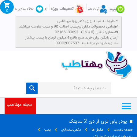
تخفیفات ویژه
ورود
ثبت نام
0
علاقه مندی ها
0
داروخانه شبانه روزی دکتر رویا میرنظامی📌
تمامی محصولات دارای برچسب اصالت کالا و سیب سلامت میباشند✔️
مشاوره تلفنی (8 تا 16) : 02165389693☎️
​ارسال رایگان برای خرید های بالای 4 میلیون تومان با پست پیشتاز
مشاوره خرید در برنامه بله : 09302007587
مجله مهتاطب
پودر پاور تری آر دی 2 سایتک
صفحه نخست
مکمل ها
مکمل بدنسازی
پمپ
پودر پاور تری آر دی 2 سایتک