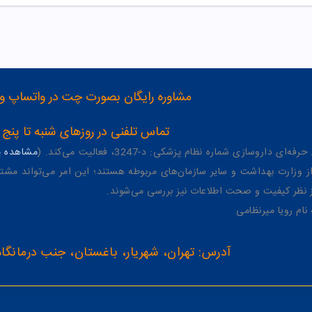
مشاوره رایگان بصورت چت در واتساپ و تلگرام با شماره 12
تماس تلفنی در روزهای شنبه تا پنج شنبه از 8 صبح تا 4 عصر به شمار
وسازی شماره نظام پزشکی: د-3247، فعالیت می‌کند. (
مشاهده پر
وزارت بهداشت و سایر سازمان‌های مربوطه هستند؛ این امر می‌تواند مشتر
از نظر کیفیت و صحت اطلاعات نیز بررسی می‌شوند.
آدرس: تهران، شهریار، باغستان، جنب درمانگاه