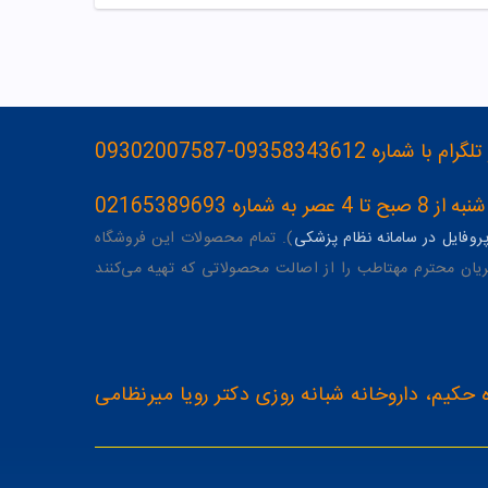
093583436-09302007587
ه 02165389693
وفایل در سامانه نظام پزشکی
). تمام محصولات این فروشگاه
یان محترم مهتاطب را از اصالت محصولاتی که تهیه می‌کنند
 حکیم، داروخانه شبانه روزی دکتر رویا میرنظامی