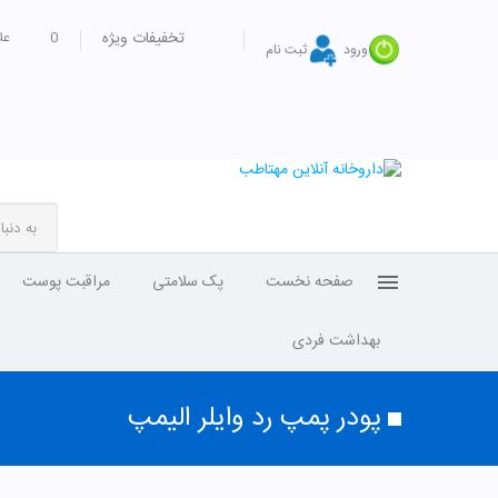
تخفیفات ویژه
0
عل
ورود
ثبت نام
صفحه نخست
پک سلامتی
مراقبت پوست
بهداشت فردی
پودر پمپ رد وایلر الیمپ