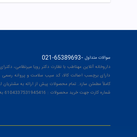
021-65389693
-
سوالات متداول
داروخانه آنلاین مهتاطب با نظارت دکتر رویا میرنظامی، دکترای حرفه‌ای دار
دارای برچسب اصالت کالا، کد سیب سلامت و پروانه رسمی از 
کاملاً مطمئن سازد. تمام محصولات پیش از ارائه به مشتریان 
شماره کارت جهت خرید محصولات : 6104337531945416 به نام رویا میرنظامی