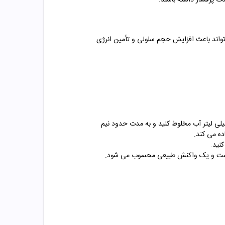
واند باعث افزایش حجم سلولی و تأمین انرژی
رف این پودر باید آن را قبل از شروع تمرین استفاده کرد. طریقه مصرف پمپ بدین صورت است که هر پیمانه از آن را با 200 میلی لیتر آب مخلوط کنید و به مدت حدود نیم
ده می کند.
ل است و یک واکنش طبیعی محسوب می شود.