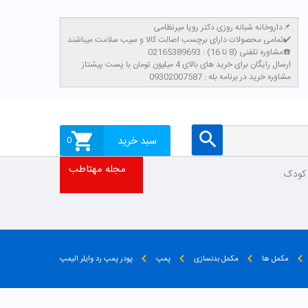
داروخانه شبانه روزی دکتر رویا میرنظامی📌
تمامی محصولات دارای برچسب اصالت کالا و سیب سلامت میباشند✔️
مشاوره تلفنی (8 تا 16) : 02165389693☎️
​ارسال رایگان برای خرید های بالای 4 میلیون تومان با پست پیشتاز
مشاوره خرید در برنامه بله : 09302007587
سبد خرید
0
مجله مهتاطب
 کودک
مکمل ها
مکمل بدنسازی
پمپ
پودر پمپ رد وایلر الیمپ