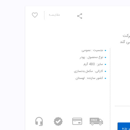
مقایسـه
شرکت
ی کند
جنسیت : عمومی
نوع محصول : پودر
سایز : 480 گرم
کارائی : مکمل بدنسازی
کشور سازنده : لهستان
 بده