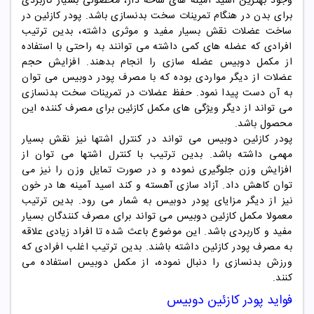
وجود بهترین اسید آمینه های شاخه دار، محصولی بسیار کاربردی
برای بدن در هنگام تمرینات سخت بدنسازی باشد. پودر
کازئین
در
ساخت عضلات نقش بسیار مفید و موثری داشته، بدین ترتیب
افرادی که عضله های کمی داشته می توانند به راحتی با استفاده
از مکمل
دوبیس
عضله سازی را انجام بدهند. افزایش حجم
عضلات از دیگر مواردی بوده که با مصرف پودر
دوبیس
می توان
به آن دست پیدا نمود. حفظ عضلات در تمرینات سخت بدنسازی
می تواند از دیگر ویژگی های مکمل
کازئین
برای مصرف کننده این
محصول باشد.
پودر
کازئین دوبیس
می تواند در کنترل اشتها نیز نقش بسیار
مهمی داشته باشد. بدین ترتیب با کنترل اشتها می توان از
افزایش وزن جلوگیری نموده و در صورت تمایل وزن را نیز می
توان کاهش داد. آزاد سازی آهسته و کند اسید آمینه ها در خون
نیز از دیگر مزایای پودر
دوبیس
به شمار می رود. بدین ترتیب
معمولا مکمل
کازئین دوبیس
می تواند برای مصرف کنندگان بسیار
مفید و کاربردی باشد. این موضوع باعث شده تا افراد زیادی علاقه
به مصرف پودر
کازئین
داشته باشند. بدین ترتیب اغلب افرادی که
ورزش بدنسازی را دنبال نموده، از مکمل
دوبیس
استفاده می
کنند.
فواید
پودر
کازئین دوبیس