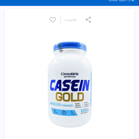
مقایسـه