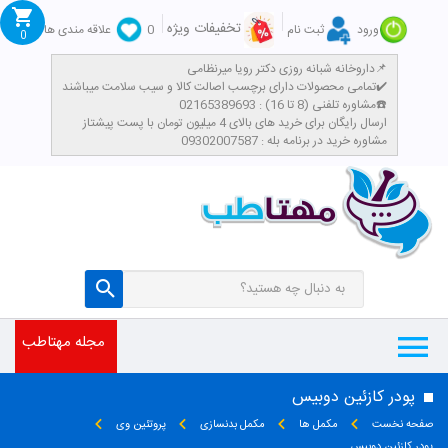
تخفیفات ویژه
ورود
ثبت نام
0
علاقه مندی ها
0
داروخانه شبانه روزی دکتر رویا میرنظامی📌
تمامی محصولات دارای برچسب اصالت کالا و سیب سلامت میباشند✔️
مشاوره تلفنی (8 تا 16) : 02165389693☎️
​ارسال رایگان برای خرید های بالای 4 میلیون تومان با پست پیشتاز
مشاوره خرید در برنامه بله : 09302007587
مجله مهتاطب
پودر کازئین دوبیس
صفحه نخست
مکمل ها
مکمل بدنسازی
پروتئین وی
پودر کازئین دوبیس