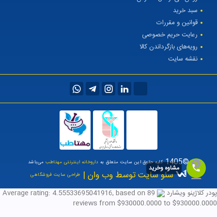
سبد خرید
قوانین و مقررات
رعایت حریم خصوصی
رویه‌های بازگرداندن کالا
نقشه سایت
©1405
کلیه حقوق این سایت متعلق به
داروخانه اینترنتی مهتاطب
می‌باشد
مشاوه وخرید
سئو سایت توسط وب وان |
طراحی سایت فروشگاهی
پودر کلاژینو ویشارد
89
, based on
4.55533695041916
Average rating:
reviews
from $
930000.0000
to $
930000.0000