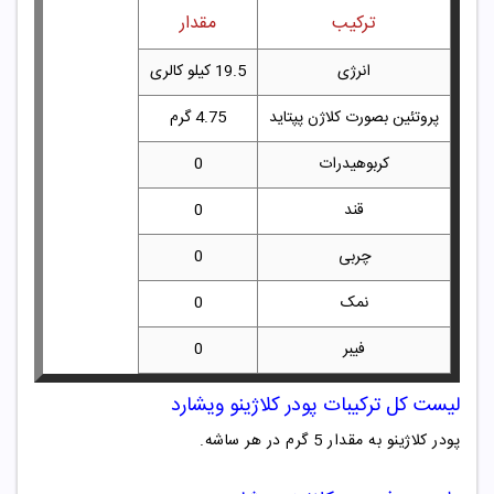
ترکیب
مقدار
انرژی
19.5 کیلو کالری
پروتئین بصورت کلاژن پپتاید
4.75 گرم
کربوهیدرات
0
قند
0
چربی
0
نمک
0
فیبر
0
لیست کل ترکیبات پودر کلاژینو ویشارد
پودر کلاژینو به مقدار 5 گرم در هر ساشه.