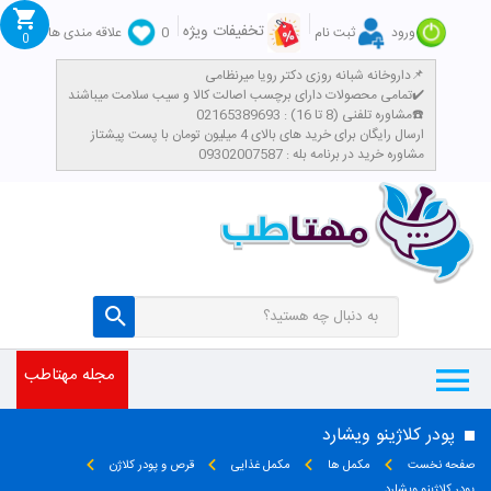
تخفیفات ویژه
ورود
ثبت نام
0
علاقه مندی ها
0
داروخانه شبانه روزی دکتر رویا میرنظامی📌
تمامی محصولات دارای برچسب اصالت کالا و سیب سلامت میباشند✔️
مشاوره تلفنی (8 تا 16) : 02165389693☎️
​ارسال رایگان برای خرید های بالای 4 میلیون تومان با پست پیشتاز
مشاوره خرید در برنامه بله : 09302007587
مجله مهتاطب
پودر کلاژینو ویشارد
صفحه نخست
مکمل ها
مکمل غذایی
قرص و پودر کلاژن
پودر کلاژینو ویشارد