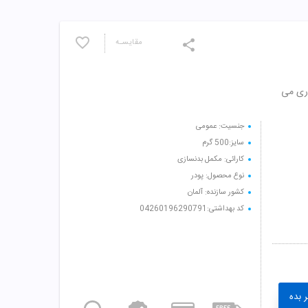
مقایسـه
ری می
جنسیت: عمومی
سایز:500 گرم
کارائی: مکمل بدنسازی
نوع محصول: پودر
کشور سازنده: آلمان
کد بهداشتی:04260196290791
 بده