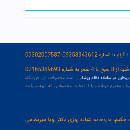
093583436-09302007587
ه 02165389693
وفایل در سامانه نظام پزشکی
). تمام محصولات این فروشگاه
یان محترم مهتاطب را از اصالت محصولاتی که تهیه می‌کنند
 حکیم، داروخانه شبانه روزی دکتر رویا میرنظامی