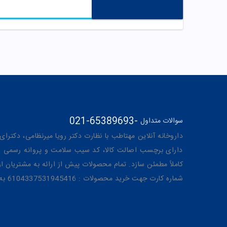
021-65389693
-
سوالات متداول
داروخانه آنلاین مهتاطب با نظارت دکتر رویا میرنظامی، دکترای حرفه‌ای دار
دارای برچسب اصالت کالا، کد سیب سلامت و پروانه رسمی از 
کاملاً مطمئن سازد. تمام محصولات پیش از ارائه به مشتریان 
شماره کارت جهت خرید محصولات : 6104337531945416 به نام رویا میرنظامی