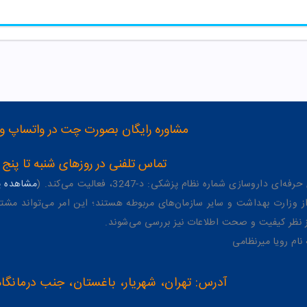
مشاوره رایگان بصورت چت در واتساپ و تلگرام با شماره 12
تماس تلفنی در روزهای شنبه تا پنج شنبه از 8 صبح تا 4 عصر به شمار
وسازی شماره نظام پزشکی: د-3247، فعالیت می‌کند. (
مشاهده پر
وزارت بهداشت و سایر سازمان‌های مربوطه هستند؛ این امر می‌تواند مشتر
از نظر کیفیت و صحت اطلاعات نیز بررسی می‌شوند.
آدرس: تهران، شهریار، باغستان، جنب درمانگاه