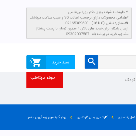
داروخانه شبانه روزی دکتر رویا میرنظامی📌
تمامی محصولات دارای برچسب اصالت کالا و سیب سلامت میباشند✔️
مشاوره تلفنی (8 تا 16) : 02165389693☎️
​ارسال رایگان برای خرید های بالای 4 میلیون تومان با پست پیشتاز
مشاوره خرید در برنامه بله : 09302007587
سبد خرید
0
مجله مهتاطب
 کودک
کمل بدنسازی
گلوتامین و ال-گلوتامین
پودر گلوتامین پرو آیرون مکس