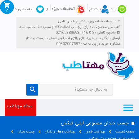
تخفیفات ویژه
ورود
ثبت نام
0
علاقه مندی ها
0
داروخانه شبانه روزی دکتر رویا میرنظامی📌
تمامی محصولات دارای برچسب اصالت کالا و سیب سلامت میباشند✔️
مشاوره تلفنی (8 تا 16) : 02165389693☎️
​ارسال رایگان برای خرید های بالای 4 میلیون تومان با پست پیشتاز
مشاوره خرید در برنامه بله : 09302007587
مجله مهتاطب
چسب دندان مصنوعی اپتی فیکس
صفحه نخست
بهداشت فردی
بهداشت دهان و دندان
چسب دندان
چسب دندان مصنوعی اپتی فیکس