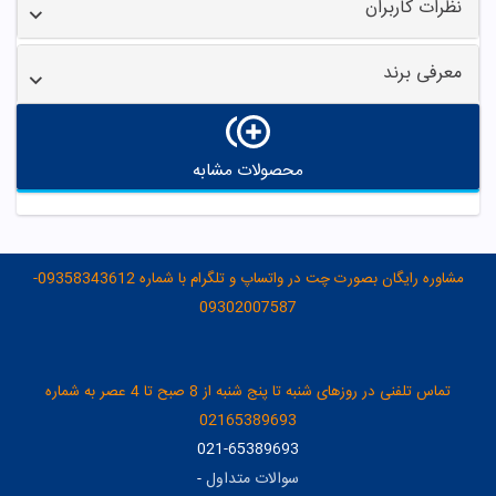
نظرات کاربران
معرفی برند
محصولات مشابه
مشاوره رایگان بصورت چت در واتساپ و تلگرام با شماره 09358343612-
09302007587
تماس تلفنی در روزهای شنبه تا پنج شنبه از 8 صبح تا 4 عصر به شماره
02165389693
021-65389693
سوالات متداول
-