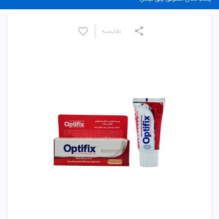
مقایسـه