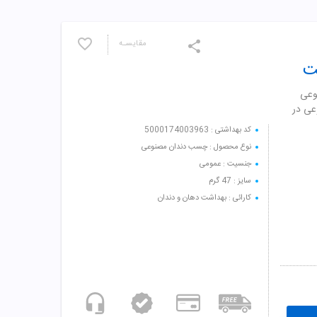
مقایسـه
ت
وعی
عی در
کد بهداشتی : 5000174003963
نوع محصول : چسب دندان مصنوعی
جنسیت : عمومی
سایز : 47 گرم
کارائی : بهداشت دهان و دندان