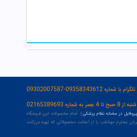
093583436-09302007587
ه 02165389693
وفایل در سامانه نظام پزشکی
). تمام محصولات این فروشگاه
یان محترم مهتاطب را از اصالت محصولاتی که تهیه می‌کنند