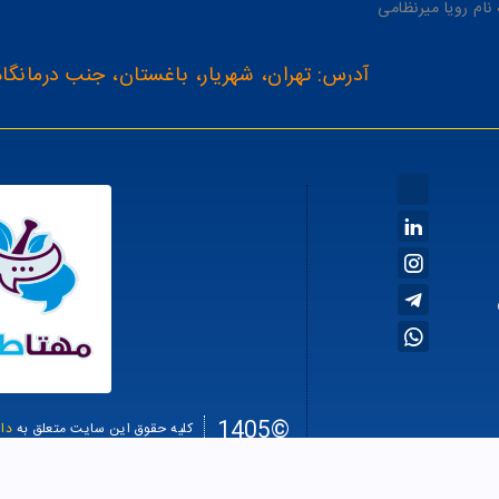
آدرس: تهران، شهریار، باغستان، جنب درمانگاه
©1405
کلیه حقوق این سایت متعلق به
دا
سئو سا
طراحی سایت فروشگاهی