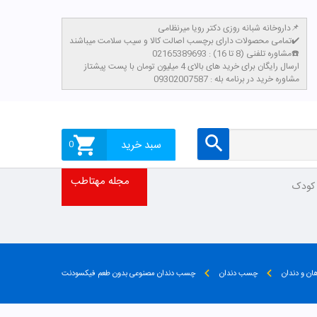
داروخانه شبانه روزی دکتر رویا میرنظامی📌
تمامی محصولات دارای برچسب اصالت کالا و سیب سلامت میباشند✔️
مشاوره تلفنی (8 تا 16) : 02165389693☎️
​ارسال رایگان برای خرید های بالای 4 میلیون تومان با پست پیشتاز
مشاوره خرید در برنامه بله : 09302007587
سبد خرید
0
مجله مهتاطب
 کودک
ن و دندان
چسب دندان
چسب دندان مصنوعی بدون طعم فیکسودنت