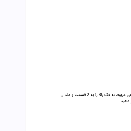
طرز استفاده از چسب دندان مصنوعی بسیار راحت است و بایستی ابتدا دندان هایتان را به خوبی شستشو دهید. سپس دندان مصنوعی مربوط به فک بالا را به 3 قسمت و دندان