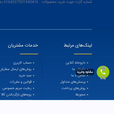
شماره کارت جهت خرید محصولات : 6104337531945416 به نام رویا میرنظامی
لینک‌های مرتبط
خدمات مشتریان
داروخانه آنلاین
حساب کاربری
داستان ما
روش‌های ارسال سفارش
مشاوه وخرید
تماس با ما
سبد خرید
پرسش‌های متداول
قوانین و مقررات
روش‌های پرداخت
رعایت حریم خصوصی
مجوزها
رویه‌های بازگرداندن کالا
مجله مهتاطب
نقشه سایت
درمان ریزش مو