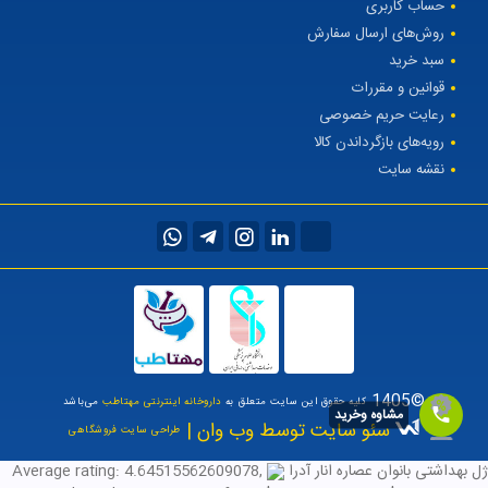
حساب کاربری
روش‌های ارسال سفارش
سبد خرید
قوانین و مقررات
رعایت حریم خصوصی
رویه‌های بازگرداندن کالا
نقشه سایت
©1405
کلیه حقوق این سایت متعلق به
داروخانه اینترنتی مهتاطب
می‌باشد
مشاوه وخرید
سئو سایت توسط وب وان |
طراحی سایت فروشگاهی
ژل بهداشتی بانوان عصاره انار آدرا
,
4.64515562609078
Average rating: