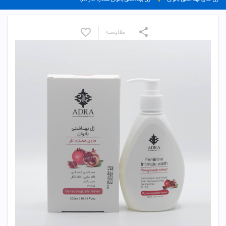
مقایسـه