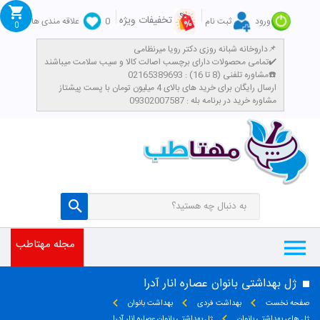
تخفیفات ویژه
ورود
ثبت نام
0
علاقه مندی ها
0
داروخانه شبانه روزی دکتر رویا میرنظامی📌
تمامی محصولات دارای برچسب اصالت کالا و سیب سلامت میباشند✔️
مشاوره تلفنی (8 تا 16) : 02165389693☎️
​ارسال رایگان برای خرید های بالای 4 میلیون تومان با پست پیشتاز
مشاوره خرید در برنامه بله : 09302007587
مجله مهتاطب
ژل بهداشتی بانوان عصاره انار آدرا
صفحه نخست
بهداشت فردی
بهداشت بانوان
ژل های بهداشتی بانوان
ژل بهداشتی بانوان عصاره انار آدرا