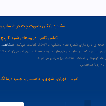
مشاوره رایگان بصورت چت در واتساپ و تلگرام با شماره 12
تماس تلفنی در روزهای شنبه تا پنج شنبه از 8 صبح تا 4 عصر به شمار
وسازی شماره نظام پزشکی: د-3247، فعالیت می‌کند. (
مشاهده پر
وزارت بهداشت و سایر سازمان‌های مربوطه هستند؛ این امر می‌تواند مشتر
از نظر کیفیت و صحت اطلاعات نیز بررسی می‌شوند.
آدرس: تهران، شهریار، باغستان، جنب درمانگاه