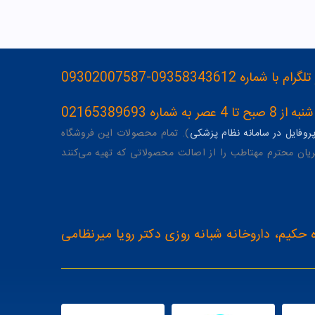
093583436-09302007587
ه 02165389693
وفایل در سامانه نظام پزشکی
). تمام محصولات این فروشگاه
یان محترم مهتاطب را از اصالت محصولاتی که تهیه می‌کنند
 حکیم، داروخانه شبانه روزی دکتر رویا میرنظامی