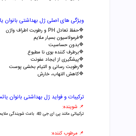
ویژگی های اصلی ژل بهداشتی بانوان یا
🔷حفظ تعادل PH و رطوبت اطراف واژن
🔷فرمولاسیون بسیار ملایم
🔷بدون حساسیت
🔷برطرف کننده بوی نا مطبوع
🔷پیشگیری از ایجاد عفونت
🔷رطوبت رسانی و التیام بخشی پوست
🔷کاهش التهاب، خارش
ترکیبات و فواید ژل بهداشتی بانوان یائس
📌 شوینده:
ترکیباتی مانند پی ای جی 40 باعث شویندگی ملایم پوست ناحیه تناسلی می گردد و PH پوست را بهم نمی زند.
📌 مرطوب کننده: