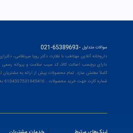
021-65389693
-
سوالات متداول
داروخانه آنلاین مهتاطب با نظارت دکتر رویا میرنظامی، دکترای حرفه‌ای دار
دارای برچسب اصالت کالا، کد سیب سلامت و پروانه رسمی از 
کاملاً مطمئن سازد. تمام محصولات پیش از ارائه به مشتریان 
شماره کارت جهت خرید محصولات : 6104337531945416 به نام رویا میرنظامی
لینک‌های مرتبط
خدمات مشتریان