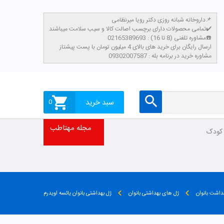
داروخانه شبانه روزی دکتر رویا میرنظامی📌
تمامی محصولات دارای برچسب اصالت کالا و سیب سلامت میباشند✔️
مشاوره تلفنی (8 تا 16) : 02165389693☎️
​ارسال رایگان برای خرید های بالای 4 میلیون تومان با پست پیشتاز
مشاوره خرید در برنامه بله : 09302007587
سبد خرید
0
مجله مهتاطب
 کودک
داشت بانوان
ژل های بهداشتی بانوان
ژل بهداشتی بانوان یائسه اویدرم