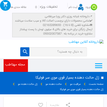
تخفیفات ویژه
0
علاقه مندی ها
ورود
ثبت نام
0
داروخانه شبانه روزی دکتر رویا میرنظامی📌
تمامی محصولات دارای برچسب اصالت کالا و سیب سلامت میباشند✔️
مشاوره تلفنی (8 تا 16) : 02165389693☎️
​ارسال رایگان برای خرید های بالای 4 میلیون تومان با پست پیشتاز
مشاوره خرید در برنامه بله : 09302007587
مجله مهتاطب
ژل حالت دهنده بسیار قوی موی سر فولیکا
صفحه نخست
مراقبت مو
حالت دهنده مو
ژل حالت دهنده مو
ژل حالت دهنده بسیار قوی موی سر فولیکا
مقایسـه