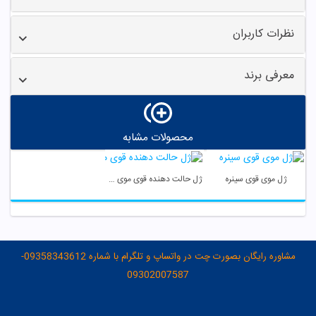
نظرات کاربران
معرفی برند
محصولات مشابه
ژل موی قوی سینره
ژل حالت دهنده قوی موی سر عطر آگین
مشاوره رایگان بصورت چت در واتساپ و تلگرام با شماره 09358343612-
09302007587