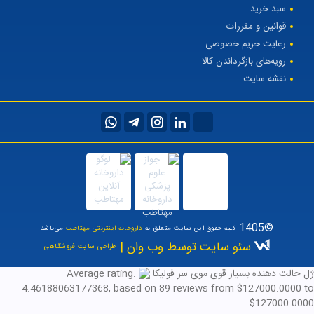
سبد خرید
قوانین و مقررات
رعایت حریم خصوصی
رویه‌های بازگرداندن کالا
نقشه سایت
©1405
کلیه حقوق این سایت متعلق به
داروخانه اینترنتی مهتاطب
می‌باشد
سئو سایت توسط وب وان |
طراحی سایت فروشگاهی
ژل حالت دهنده بسیار قوی موی سر فولیکا
Average rating:
4.46188063177368
, based on
89
reviews
from $
127000.0000
to
$
127000.0000